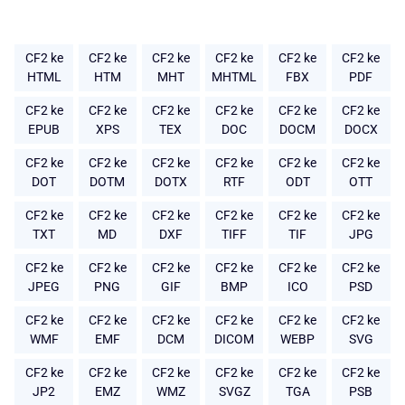
CF2 ke
CF2 ke
CF2 ke
CF2 ke
CF2 ke
CF2 ke
HTML
HTM
MHT
MHTML
FBX
PDF
CF2 ke
CF2 ke
CF2 ke
CF2 ke
CF2 ke
CF2 ke
EPUB
XPS
TEX
DOC
DOCM
DOCX
CF2 ke
CF2 ke
CF2 ke
CF2 ke
CF2 ke
CF2 ke
DOT
DOTM
DOTX
RTF
ODT
OTT
CF2 ke
CF2 ke
CF2 ke
CF2 ke
CF2 ke
CF2 ke
TXT
MD
DXF
TIFF
TIF
JPG
CF2 ke
CF2 ke
CF2 ke
CF2 ke
CF2 ke
CF2 ke
JPEG
PNG
GIF
BMP
ICO
PSD
CF2 ke
CF2 ke
CF2 ke
CF2 ke
CF2 ke
CF2 ke
WMF
EMF
DCM
DICOM
WEBP
SVG
CF2 ke
CF2 ke
CF2 ke
CF2 ke
CF2 ke
CF2 ke
JP2
EMZ
WMZ
SVGZ
TGA
PSB