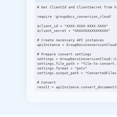
# Get ClientId and ClientSecret from h
require 'groupdocs_conversion_cloud'

$client_id = "XXXX-XXXX-XXXX-XXXX"

$client_secret = "XXXXXXXXXXXXXXXX"

# Create necessary API instances

apiInstance = GroupDocsConversionCloud
# Prepare convert settings

settings = GroupDocsConversionCloud::C
settings.file_path = "file-to-convert.c
settings.format = "potx"

settings.output_path = "ConvertedFiles"
# Convert
