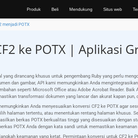
Produk
Beli
Mendukung
Situs web
Te
2 menjadi POTX
F2 ke POTX | Aplikasi Gr
l yang dirancang khusus untuk pengembang Ruby yang perlu meng
okumen dan gambar, API kami memungkinkan Anda mengintegrasika
mbahan seperti Microsoft Office atau Adobe Acrobat Reader. Baik 
astikan transformasi dokumen yang lancar dan akurat kapan pun, 
i, memungkinkan Anda menyesuaikan konversi CF2 ke POTX agar sesu
h halaman tertentu, atau menentukan rentang halaman khusus. Selai
ilkan berkas POTX berkualitas tinggi yang disesuaikan dengan st
 berkas POTX Anda dengan kata sandi untuk memastikan keamanan 
ngkah keamanan yang ketat. Permintaan konversi untuk CF2 ke PO