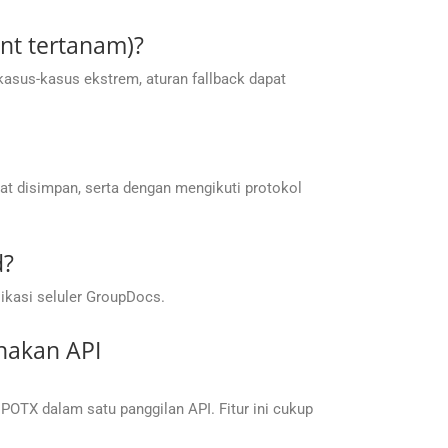
ont tertanam)?
kasus-kasus ekstrem, aturan fallback dapat
t disimpan, serta dengan mengikuti protokol
d?
ikasi seluler GroupDocs.
nakan API
OTX dalam satu panggilan API. Fitur ini cukup