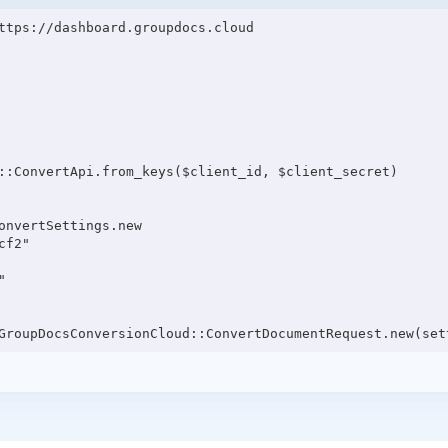
ttps://dashboard.groupdocs.cloud

::ConvertApi.from_keys($client_id, $client_secret)

onvertSettings.new

f2"


