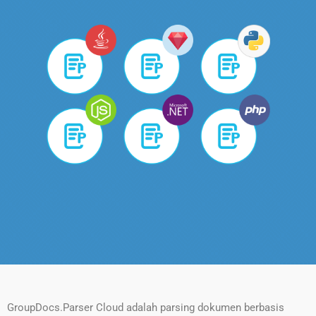
GroupDocs.Parser Cloud adalah parsing dokumen berbasis