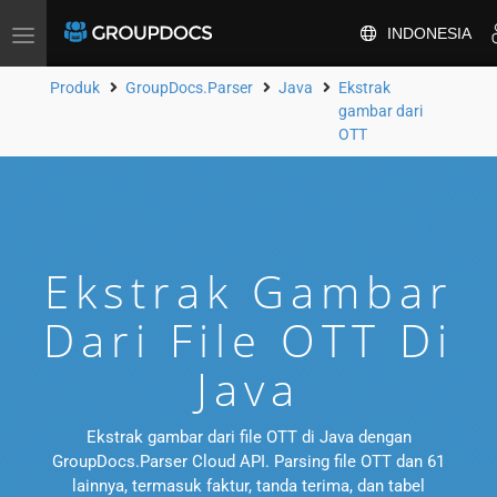
INDONESIA
Alihkan
navigasi
Produk
GroupDocs.Parser
Java
Ekstrak
gambar dari
OTT
Ekstrak Gambar
Dari File OTT Di
Java
Ekstrak gambar dari file OTT di Java dengan
GroupDocs.Parser Cloud API. Parsing file OTT dan 61
lainnya, termasuk faktur, tanda terima, dan tabel