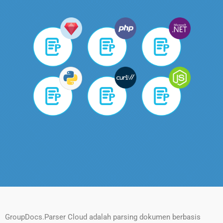
GroupDocs.Parser Cloud adalah parsing dokumen berbasis