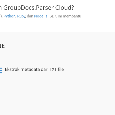
h GroupDocs.Parser Cloud?
/),
Python
,
Ruby
, dan
Node.js
. SDK ini membantu
NE
Ekstrak metadata dari TXT file