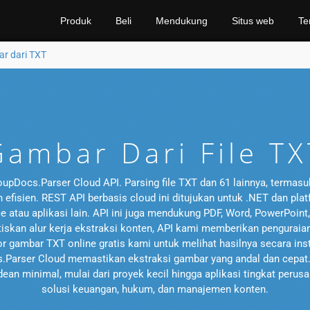
Produk
Beli
Mendukung
Situs web
Te
ar dari TXT
Gambar Dari File TX
upDocs.Parser Cloud API. Parsing file TXT dan 61 lainnya, termasuk
 efisien. REST API berbasis cloud ini ditujukan untuk .NET dan p
e atau aplikasi lain. API ini juga mendukung PDF, Word, PowerPoi
n alur kerja ekstraksi konten, API kami memberikan penguraian g
or gambar TXT online gratis kami untuk melihat hasilnya secara in
.Parser Cloud memastikan ekstraksi gambar yang andal dan cepat
ean minimal, mulai dari proyek kecil hingga aplikasi tingkat perusa
solusi keuangan, hukum, dan manajemen konten.