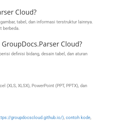
rser Cloud?
mbar, tabel, dan informasi terstruktur lainnya.
t berbeda.
 GroupDocs.Parser Cloud?
i definisi bidang, desain tabel, dan aturan
l (XLS, XLSX), PowerPoint (PPT, PPTX), dan
ttps://groupdocscloud.github.io/)
,
contoh kode
,