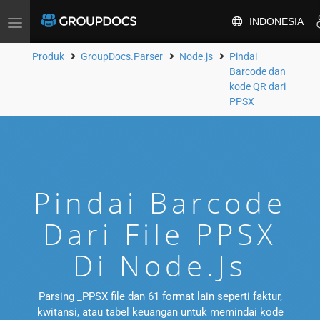
INDONESIA
Alihkan
navigasi
Produk
GroupDocs.Parser
Node.js
Pindai
Barcode dan
kode QR dari
PPSX
Pindai Barcode
Dari File PPSX
Di Node.js
Parsing _PPSX file dan 61 format lain seperti faktur,
kwitansi, atau tabel keuangan untuk memindai kode