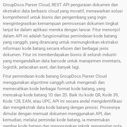
GroupDocs.Parser Cloud, REST API penguraian dokumen dan
ekstraksi data berbasis cloud yang inovatif, menawarkan solusi
komprehensif untuk bisnis dan pengembang yang ingin
mengintegrasikan kemampuan pemrosesan dokumen tingkat
lanjut ke dalam aplikasi mereka dengan lancar. Fitur menonjol
dalam API ini adalah fungsionalitas pemindaian kode batang
yang canggih, yang dirancang untuk memungkinkan ekstraksi
informasi kode batang secara efisien dari berbagai jenis
dokumen. Fitur ini memberdayakan bisnis di seluruh industri
yang mengandalkan data barcode untuk manajemen inventaris,
logistik, pelacakan aset, dan banyak lagi.
Fitur pemindaian kode batang GroupDocs.Parser Cloud
menggunakan algoritme canggih untuk mengenali dan
memecahkan kode berbagai format kode batang, yang
mencakup kode batang 1D dan 2D. Baik itu kode QR, Kode 39,
Kode 128, EAN, atau UPC, API ini secara andal mengidentifikasi
dan mengekstrak data kode batang dengan presisi. Prosesnya
dimulai dengan memuat dokumen menggunakan API, dan
kemudian, melalui pemindai kode batang, ia menemukan
gambar kode batang dan menggunakan teknik pengenalan pola