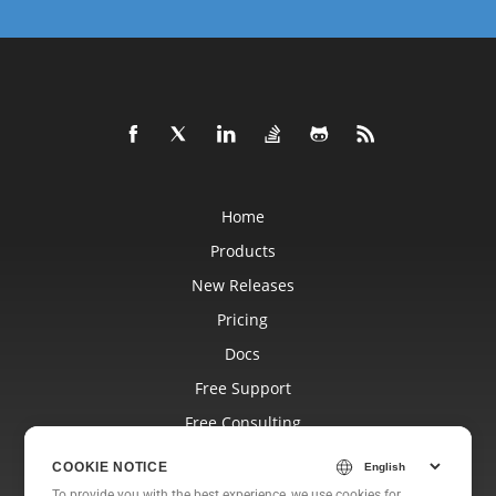
Home
Products
New Releases
Pricing
Docs
Free Support
Free Consulting
Blog
COOKIE NOTICE
Websites
To provide you with the best experience, we use cookies for