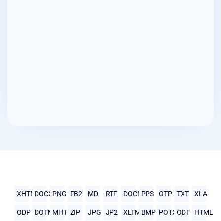
XHTML
DOCX
PNG
FB2
MD
RTF
DOCM
PPS
OTP
TXT
XLA
ODP
DOTM
MHTML
ZIP
JPG
JP2
XLTM
BMP
POTX
ODT
HTML