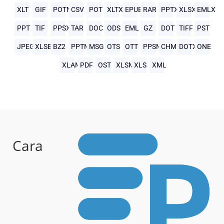
XLT
GIF
POTM
CSV
POT
XLTX
EPUB
RAR
PPTX
XLSX
EMLX
PPT
TIF
PPSX
TAR
DOC
ODS
EML
GZ
DOT
TIFF
PST
JPEG
XLSB
BZ2
PPTM
MSG
OTS
OTT
PPSM
CHM
DOTX
ONE
XLAM
PDF
OST
XLSM
XLS
XML
Cara