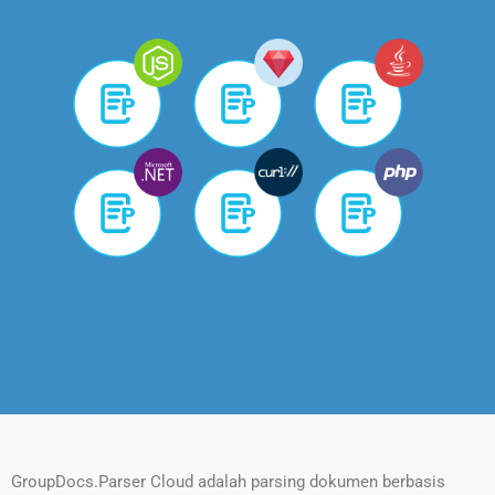
GroupDocs.Parser Cloud adalah parsing dokumen berbasis