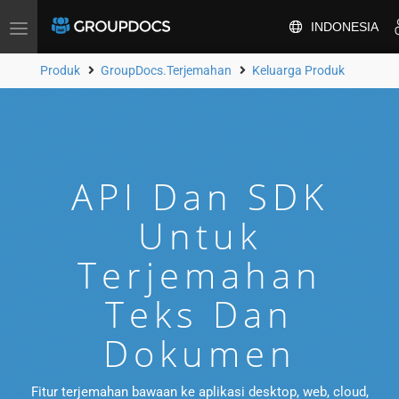
INDONESIA
Alihkan
navigasi
Produk
GroupDocs.Terjemahan
Keluarga Produk
API Dan SDK
Untuk
Terjemahan
Teks Dan
Dokumen
Fitur terjemahan bawaan ke aplikasi desktop, web, cloud,