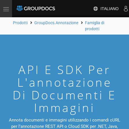
ITALIANO
Attiva/disattiva
la
navigazione
Prodotti
GroupDocs.Annotazione
Famiglia di
prodotti
API E SDK Per
L'annotazione
Di Documenti E
Immagini
Annota documenti e immagini utilizzando i comandi cURL
per l’annotazione REST API o Cloud SDK per .NET, Java,