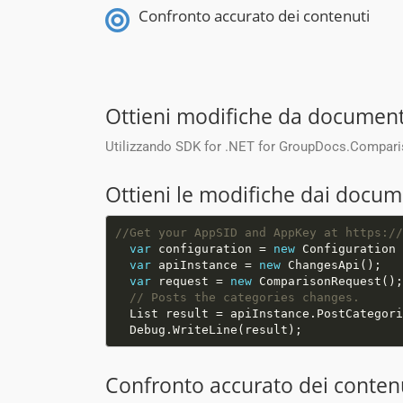
Confronto accurato dei contenuti
Ottieni modifiche da document
Utilizzando SDK for .NET for GroupDocs.Compariso
Ottieni le modifiche dai docum
//Get your AppSID and AppKey at https://
var
 configuration = 
new
var
 apiInstance = 
new
var
 request = 
new
 ComparisonRequest();
// Posts the categories changes.
Confronto accurato dei conten