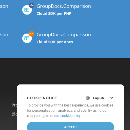
son
GroupDocs.Comparison
Cloud SDK per PHP
son
GroupDocs.Comparison
Cloud SDK per Apex
COOKIE NOTICE
Prezzi
To provide you with the best experience, we use cookies
for personalization, analytics, and ads. By using our
Blog
site, you agree to
our cookie policy
.
ACCEPT