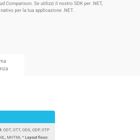
ud Comparison. Se utilizzi il nostro SDK per .NET,
ativo per la tua applicazione .NET.
rma
enza
t
: ODT, OTT, ODS, ODP, OTP
TML, MHTML *
Layout fisso
: