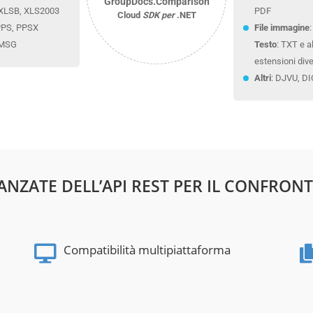
GroupDocs.Comparison
 XLSB, XLS2003
PDF
Cloud
SDK per
.NET
PPS, PPSX
File immagine
 MSG
Testo
: TXT e a
estensioni div
Altri
: DJVU, D
ANZATE DELL’API REST PER IL CONFRON
Compatibilità multipiattaforma