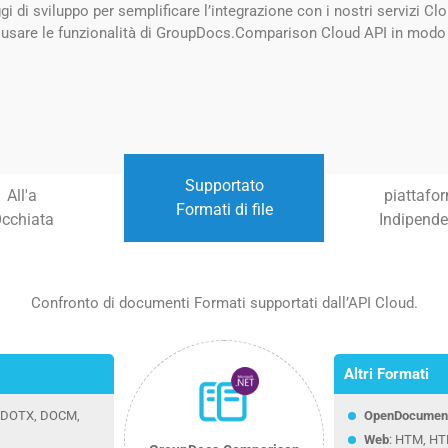
 di sviluppo per semplificare l’integrazione con i nostri servizi Clo
 usare le funzionalità di GroupDocs.Comparison Cloud API in modo n
Supportato
All'a
piattafo
Formati di file
cchiata
Indipend
Confronto di documenti Formati supportati dall’API Cloud.
Altri Formati
, DOTX, DOCM,
OpenDocumen
Web
: HTM, H