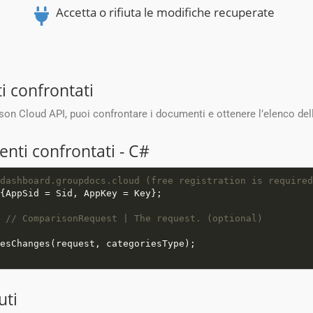
Accetta o rifiuta le modifiche recuperate
i confrontati
n Cloud API, puoi confrontare i documenti e ottenere l’elenco dell
enti confrontati - C#
dashboard.groupdocs.cloud (free registration is required
 
// ComparisonRequest | The request. (optional) 
uti