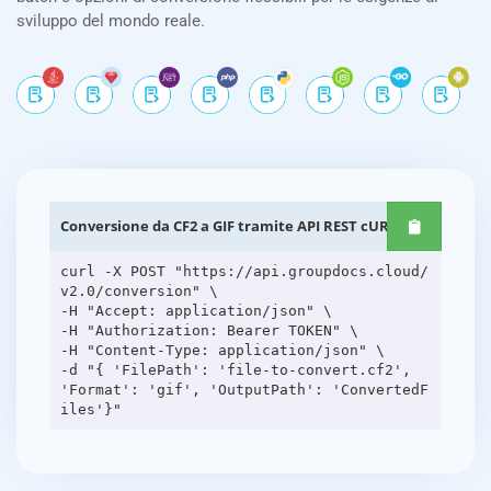
sviluppo del mondo reale.
Conversione da CF2 a GIF tramite API REST cURL
curl -X POST "https://api.groupdocs.cloud/
v2.0/conversion" \
-H "Accept: application/json" \
-H "Authorization: Bearer TOKEN" \
-H "Content-Type: application/json" \
-d "{ 'FilePath': 'file-to-convert.cf2',
'Format': 'gif', 'OutputPath': 'ConvertedF