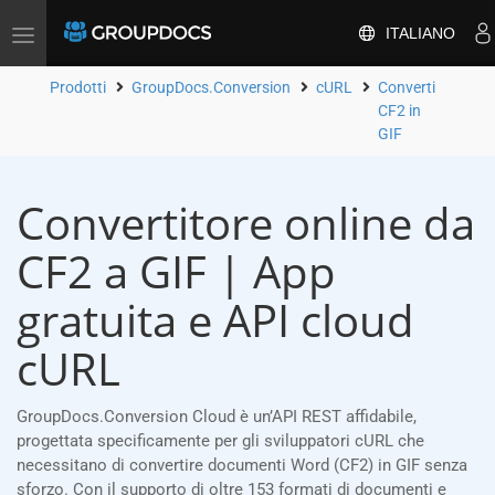
ITALIANO
Attiva/disattiva
la
navigazione
Prodotti
GroupDocs.Conversion
cURL
Converti
CF2 in
GIF
Convertitore online da
CF2 a GIF | App
gratuita e API cloud
cURL
GroupDocs.Conversion Cloud è un’API REST affidabile,
progettata specificamente per gli sviluppatori cURL che
necessitano di convertire documenti Word (CF2) in GIF senza
sforzo. Con il supporto di oltre 153 formati di documenti e