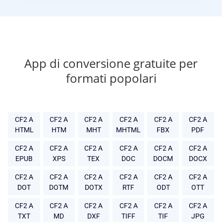
App di conversione gratuite per
formati popolari
CF2 A
CF2 A
CF2 A
CF2 A
CF2 A
CF2 A
HTML
HTM
MHT
MHTML
FBX
PDF
CF2 A
CF2 A
CF2 A
CF2 A
CF2 A
CF2 A
EPUB
XPS
TEX
DOC
DOCM
DOCX
CF2 A
CF2 A
CF2 A
CF2 A
CF2 A
CF2 A
DOT
DOTM
DOTX
RTF
ODT
OTT
CF2 A
CF2 A
CF2 A
CF2 A
CF2 A
CF2 A
TXT
MD
DXF
TIFF
TIF
JPG