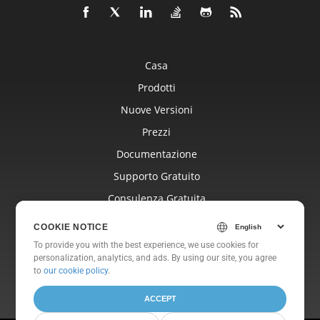
Casa
Prodotti
Nuove Versioni
Prezzi
Documentazione
Supporto Gratuito
Consulenza Gratuita
Blog
COOKIE NOTICE
Siti Web
To provide you with the best experience, we use cookies for
personalization, analytics, and ads. By using our site, you agree
Di
to
our cookie policy
.
ACCEPT