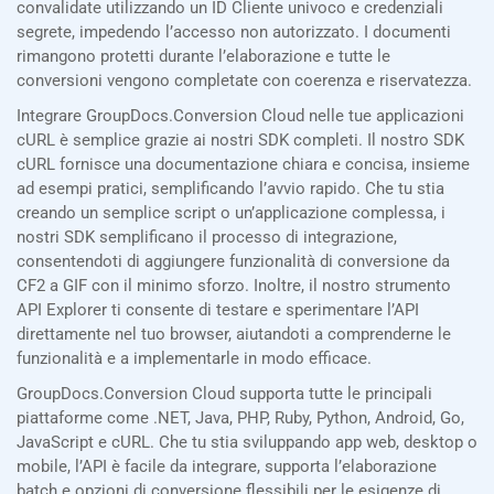
convalidate utilizzando un ID Cliente univoco e credenziali
segrete, impedendo l’accesso non autorizzato. I documenti
rimangono protetti durante l’elaborazione e tutte le
conversioni vengono completate con coerenza e riservatezza.
Integrare GroupDocs.Conversion Cloud nelle tue applicazioni
cURL è semplice grazie ai nostri SDK completi. Il nostro SDK
cURL fornisce una documentazione chiara e concisa, insieme
ad esempi pratici, semplificando l’avvio rapido. Che tu stia
creando un semplice script o un’applicazione complessa, i
nostri SDK semplificano il processo di integrazione,
consentendoti di aggiungere funzionalità di conversione da
CF2 a GIF con il minimo sforzo. Inoltre, il nostro strumento
API Explorer ti consente di testare e sperimentare l’API
direttamente nel tuo browser, aiutandoti a comprenderne le
funzionalità e a implementarle in modo efficace.
GroupDocs.Conversion Cloud supporta tutte le principali
piattaforme come .NET, Java, PHP, Ruby, Python, Android, Go,
JavaScript e cURL. Che tu stia sviluppando app web, desktop o
mobile, l’API è facile da integrare, supporta l’elaborazione
batch e opzioni di conversione flessibili per le esigenze di