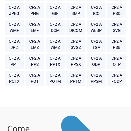
CF2 A
CF2 A
CF2 A
CF2 A
CF2 A
CF2 A
JPEG
PNG
GIF
BMP
ICO
PSD
CF2 A
CF2 A
CF2 A
CF2 A
CF2 A
CF2 A
WMF
EMF
DCM
DICOM
WEBP
SVG
CF2 A
CF2 A
CF2 A
CF2 A
CF2 A
CF2 A
JP2
EMZ
WMZ
SVGZ
TGA
PSB
CF2 A
CF2 A
CF2 A
CF2 A
CF2 A
CF2 A
PPT
PPS
PPTX
PPSX
ODP
OTP
CF2 A
CF2 A
CF2 A
CF2 A
CF2 A
CF2 A
POTX
POT
POTM
PPTM
PPSM
FODP
Come