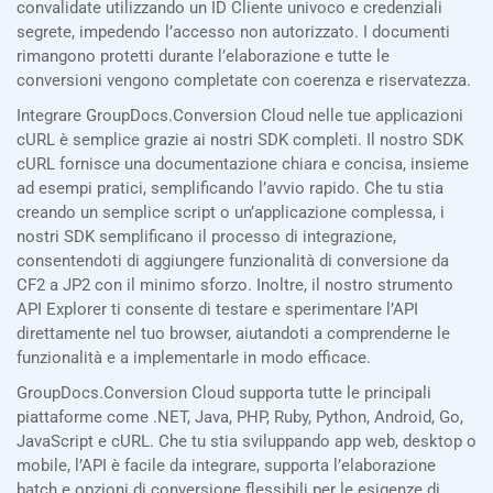
convalidate utilizzando un ID Cliente univoco e credenziali
segrete, impedendo l’accesso non autorizzato. I documenti
rimangono protetti durante l’elaborazione e tutte le
conversioni vengono completate con coerenza e riservatezza.
Integrare GroupDocs.Conversion Cloud nelle tue applicazioni
cURL è semplice grazie ai nostri SDK completi. Il nostro SDK
cURL fornisce una documentazione chiara e concisa, insieme
ad esempi pratici, semplificando l’avvio rapido. Che tu stia
creando un semplice script o un’applicazione complessa, i
nostri SDK semplificano il processo di integrazione,
consentendoti di aggiungere funzionalità di conversione da
CF2 a JP2 con il minimo sforzo. Inoltre, il nostro strumento
API Explorer ti consente di testare e sperimentare l’API
direttamente nel tuo browser, aiutandoti a comprenderne le
funzionalità e a implementarle in modo efficace.
GroupDocs.Conversion Cloud supporta tutte le principali
piattaforme come .NET, Java, PHP, Ruby, Python, Android, Go,
JavaScript e cURL. Che tu stia sviluppando app web, desktop o
mobile, l’API è facile da integrare, supporta l’elaborazione
batch e opzioni di conversione flessibili per le esigenze di