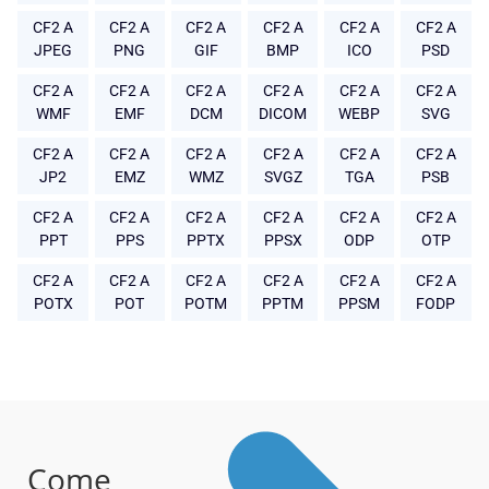
CF2 A
CF2 A
CF2 A
CF2 A
CF2 A
CF2 A
JPEG
PNG
GIF
BMP
ICO
PSD
CF2 A
CF2 A
CF2 A
CF2 A
CF2 A
CF2 A
WMF
EMF
DCM
DICOM
WEBP
SVG
CF2 A
CF2 A
CF2 A
CF2 A
CF2 A
CF2 A
JP2
EMZ
WMZ
SVGZ
TGA
PSB
CF2 A
CF2 A
CF2 A
CF2 A
CF2 A
CF2 A
PPT
PPS
PPTX
PPSX
ODP
OTP
CF2 A
CF2 A
CF2 A
CF2 A
CF2 A
CF2 A
POTX
POT
POTM
PPTM
PPSM
FODP
Come