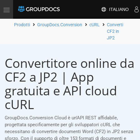
ITALIANO
Attiva/disattiva
la
navigazione
Prodotti
GroupDocs.Conversion
cURL
Converti
CF2 in
JP2
Convertitore online da
CF2 a JP2 | App
gratuita e API cloud
cURL
GroupDocs.Conversion Cloud è un’API REST affidabile,
progettata specificamente per gli sviluppatori cURL che
necessitano di convertire documenti Word (CF2) in JP2 senza
sforzo. Con il supporto di oltre 153 formati di documenti e