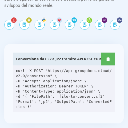
sviluppo del mondo reale.
Conversione da CF2 a JP2 tramite API REST cURL
curl -X POST "https://api.groupdocs.cloud/
v2.0/conversion" \
-H "Accept: application/json" \
-H "Authorization: Bearer TOKEN" \
-H "Content-Type: application/json" \
-d "{ 'FilePath': 'file-to-convert.cf2',
'Format': 'jp2', 'OutputPath': 'ConvertedF