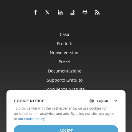
Casa
Prodotti
Nuove Versioni
Prezzi
Documentazione
Supporto Gratuito
Consulenza Gratuita
Blog
COOKIE NOTICE
Siti Web
To provide you with the best experience, we use cookies for
personalization, analytics, and ads. By using our site, you agree
Di
to
our cookie policy
.
ACCEPT