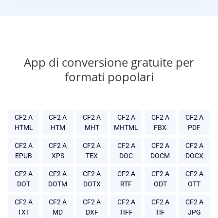
App di conversione gratuite per
formati popolari
CF2 A
CF2 A
CF2 A
CF2 A
CF2 A
CF2 A
HTML
HTM
MHT
MHTML
FBX
PDF
CF2 A
CF2 A
CF2 A
CF2 A
CF2 A
CF2 A
EPUB
XPS
TEX
DOC
DOCM
DOCX
CF2 A
CF2 A
CF2 A
CF2 A
CF2 A
CF2 A
DOT
DOTM
DOTX
RTF
ODT
OTT
CF2 A
CF2 A
CF2 A
CF2 A
CF2 A
CF2 A
TXT
MD
DXF
TIFF
TIF
JPG