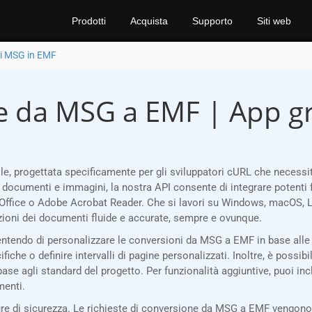
Prodotti
Acquista
Supporto
Siti web
i MSG in EMF
e da MSG a EMF | App gr
e, progettata specificamente per gli sviluppatori cURL che necess
i documenti e immagini, la nostra API consente di integrare potenti 
Office o Adobe Acrobat Reader. Che si lavori su Windows, macOS, Li
oni dei documenti fluide e accurate, sempre e ovunque.
sentendo di personalizzare le conversioni da MSG a EMF in base alle 
che o definire intervalli di pagine personalizzati. Inoltre, è possibil
base agli standard del progetto. Per funzionalità aggiuntive, puoi inc
menti.
 di sicurezza. Le richieste di conversione da MSG a EMF vengono c