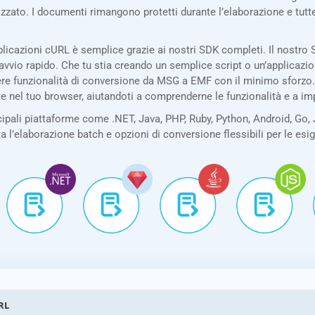
izzato. I documenti rimangono protetti durante l’elaborazione e tu
licazioni cURL è semplice grazie ai nostri SDK completi. Il nostr
avvio rapido. Che tu stia creando un semplice script o un’applicazi
re funzionalità di conversione da MSG a EMF con il minimo sforzo. I
te nel tuo browser, aiutandoti a comprenderne le funzionalità e a i
pali piattaforme come .NET, Java, PHP, Ruby, Python, Android, Go, 
ta l’elaborazione batch e opzioni di conversione flessibili per le es
RL