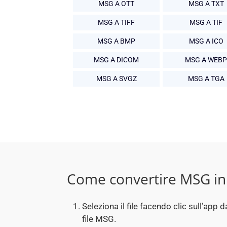
MSG A OTT
MSG A TXT
MSG A TIFF
MSG A TIF
MSG A BMP
MSG A ICO
MSG A DICOM
MSG A WEBP
MSG A SVGZ
MSG A TGA
Come convertire MSG i
Seleziona il file facendo clic sull’ap
file MSG.