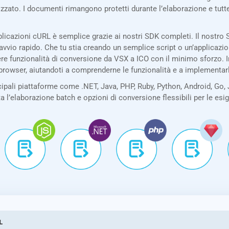
izzato. I documenti rimangono protetti durante l’elaborazione e tu
licazioni cURL è semplice grazie ai nostri SDK completi. Il nostr
avvio rapido. Che tu stia creando un semplice script o un’applicazi
re funzionalità di conversione da VSX a ICO con il minimo sforzo. In
 browser, aiutandoti a comprenderne le funzionalità e a implementar
pali piattaforme come .NET, Java, PHP, Ruby, Python, Android, Go, 
ta l’elaborazione batch e opzioni di conversione flessibili per le es
L