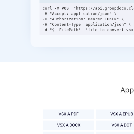
curl -X POST "https://api.groupdocs.cl
-H "Accept: application/json" \

-H "Authorization: Bearer TOKEN" \

-H "Content-Type: application/json" \

App 
VSX A PDF
VSX A EPUB
VSX A DOCX
VSX A DOT