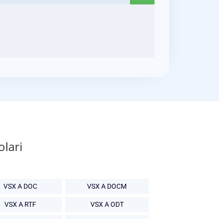
olari
VSX A DOC
VSX A DOCM
VSX A RTF
VSX A ODT