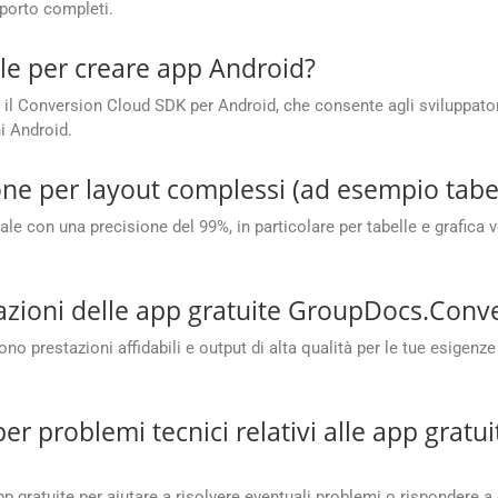
porto completi.
le per creare app Android?
il Conversion Cloud SDK per Android, che consente agli sviluppatori 
i Android.
ne per layout complessi (ad esempio tabell
e con una precisione del 99%, in particolare per tabelle e grafica vett
tazioni delle app gratuite GroupDocs.Conv
o prestazioni affidabili e output di alta qualità per le tue esigenz
r problemi tecnici relativi alle app grat
p gratuite per aiutare a risolvere eventuali problemi o rispondere a