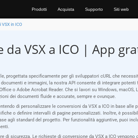
Prodotti
Acquista
Supporto
Siti web
i VSX in ICO
e da VSX a ICO | App gra
e, progettata specificamente per gli sviluppatori cURL che necessi
i documenti e immagini, la nostra API consente di integrare potenti 
Office o Adobe Acrobat Reader. Che si lavori su Windows, macOS, Li
oni dei documenti fluide e accurate, sempre e ovunque.
sentendo di personalizzare le conversioni da VSX a ICO in base alle p
che o definire intervalli di pagine personalizzati. Inoltre, è possibil
base agli standard del progetto. Per funzionalità aggiuntive, puoi inc
enti.
 di sicurezza. Le richieste di conversione da VSX a ICO vengono co