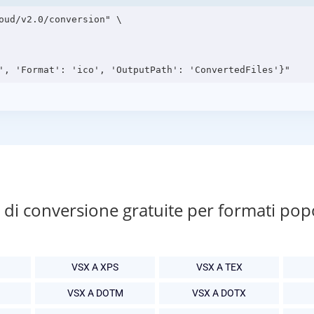
oud/v2.0/conversion" \

di conversione gratuite per formati pop
VSX A XPS
VSX A TEX
VSX A DOTM
VSX A DOTX