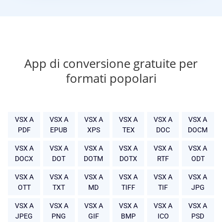
App di conversione gratuite per
formati popolari
VSX A
VSX A
VSX A
VSX A
VSX A
VSX A
PDF
EPUB
XPS
TEX
DOC
DOCM
VSX A
VSX A
VSX A
VSX A
VSX A
VSX A
DOCX
DOT
DOTM
DOTX
RTF
ODT
VSX A
VSX A
VSX A
VSX A
VSX A
VSX A
OTT
TXT
MD
TIFF
TIF
JPG
VSX A
VSX A
VSX A
VSX A
VSX A
VSX A
JPEG
PNG
GIF
BMP
ICO
PSD