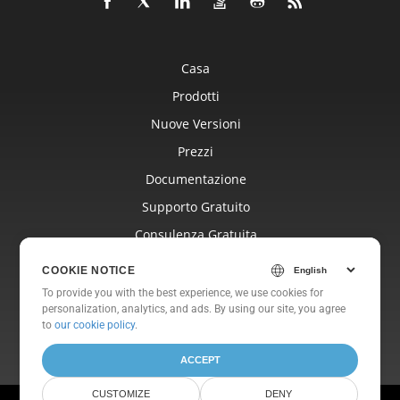
Casa
Prodotti
Nuove Versioni
Prezzi
Documentazione
Supporto Gratuito
Consulenza Gratuita
Blog
COOKIE NOTICE
Siti Web
To provide you with the best experience, we use cookies for
personalization, analytics, and ads. By using our site, you agree
Di
to
our cookie policy
.
ACCEPT
CUSTOMIZE
DENY