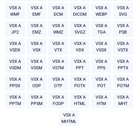
VSX A
VSX A
VSX A
VSX A
VSX A
VSX A
WMF
EMF
DCM
DICOM
WEBP
SVG
VSX A
VSX A
VSX A
VSX A
VSX A
VSX A
JP2
EMZ
WMZ
SVGZ
TGA
PSB
VSX A
VSX A
VSX A
VSX A
VSX A
VSX A
VSDX
VSX
VTX
VDX
VSSX
VSTX
VSX A
VSX A
VSX A
VSX A
VSX A
VSX A
VSDM
VSSM
VSTM
PPT
PPS
PPTX
VSX A
VSX A
VSX A
VSX A
VSX A
VSX A
PPSX
ODP
OTP
POTX
POT
POTM
VSX A
VSX A
VSX A
VSX A
VSX A
VSX A
PPTM
PPSM
FODP
HTML
HTM
MHT
VSX A
MHTML