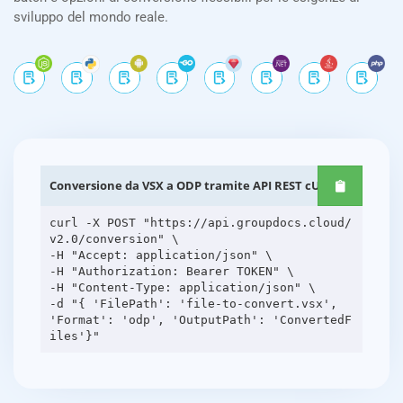
sviluppo del mondo reale.
Conversione da VSX a ODP tramite API REST cURL
curl -X POST "https://api.groupdocs.cloud/
v2.0/conversion" \
-H "Accept: application/json" \
-H "Authorization: Bearer TOKEN" \
-H "Content-Type: application/json" \
-d "{ 'FilePath': 'file-to-convert.vsx',
'Format': 'odp', 'OutputPath': 'ConvertedF