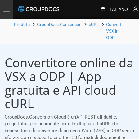
ITALIANO
Attiva/disattiva
la
navigazione
Prodotti
GroupDocs.Conversion
cURL
Converti
VSX in
ODP
Convertitore online da
VSX a ODP | App
gratuita e API cloud
cURL
GroupDocs.Conversion Cloud è un’API REST affidabile,
progettata specificamente per gli sviluppatori cURL che
necessitano di convertire documenti Word (VSX) in ODP senza
sforzo. Con il supporto di oltre 153 formati di documenti e