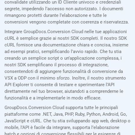
convalidate utilizzando un ID Cliente univoco e credenziali
segrete, impedendo l’accesso non autorizzato. I documenti
rimangono protetti durante l’elaborazione e tutte le
conversioni vengono completate con coerenza e riservatezza.
Integrare GroupDocs.Conversion Cloud nelle tue applicazioni
cURL è semplice grazie ai nostri SDK completi. Il nostro SDK
cURL fornisce una documentazione chiara e concisa, insieme
ad esempi pratici, semplificando l’avvio rapido. Che tu stia
creando un semplice script o un’applicazione complessa, i
nostri SDK semplificano il processo di integrazione,
consentendoti di aggiungere funzionalità di conversione da
VSX a ODP con il minimo sforzo. Inoltre, il nostro strumento
API Explorer ti consente di testare e sperimentare l’API
direttamente nel tuo browser, aiutandoti a comprenderne le
funzionalità e a implementarle in modo efficace.
GroupDocs.Conversion Cloud supporta tutte le principali
piattaforme come .NET, Java, PHP, Ruby, Python, Android, Go,
JavaScript e cURL. Che tu stia sviluppando app web, desktop o
mobile, l’API è facile da integrare, supporta l’elaborazione
batch e opzioni di conversione flessibili per le esigenze di