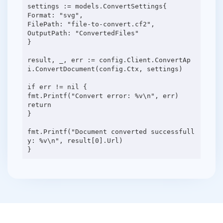
settings := models.ConvertSettings{
Format: "svg",
FilePath: "file-to-convert.cf2",
OutputPath: "ConvertedFiles"
}
result, _, err := config.Client.ConvertAp
i.ConvertDocument(config.Ctx, settings)
if err != nil {
fmt.Printf("Convert error: %v\n", err)
return
}
fmt.Printf("Document converted successfull
y: %v\n", result[0].Url)