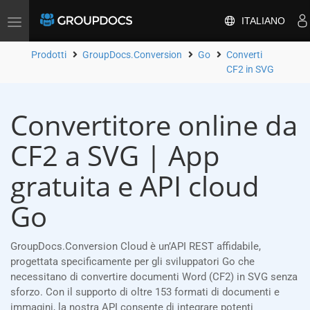
ITALIANO
Attiva/disattiva
la
navigazione
Prodotti
GroupDocs.Conversion
Go
Converti
CF2 in SVG
Convertitore online da
CF2 a SVG | App
gratuita e API cloud
Go
GroupDocs.Conversion Cloud è un’API REST affidabile,
progettata specificamente per gli sviluppatori Go che
necessitano di convertire documenti Word (CF2) in SVG senza
sforzo. Con il supporto di oltre 153 formati di documenti e
immagini, la nostra API consente di integrare potenti