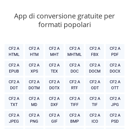
App di conversione gratuite per
formati popolari
CF2 A
CF2 A
CF2 A
CF2 A
CF2 A
CF2 A
HTML
HTM
MHT
MHTML
FBX
PDF
CF2 A
CF2 A
CF2 A
CF2 A
CF2 A
CF2 A
EPUB
XPS
TEX
DOC
DOCM
DOCX
CF2 A
CF2 A
CF2 A
CF2 A
CF2 A
CF2 A
DOT
DOTM
DOTX
RTF
ODT
OTT
CF2 A
CF2 A
CF2 A
CF2 A
CF2 A
CF2 A
TXT
MD
DXF
TIFF
TIF
JPG
CF2 A
CF2 A
CF2 A
CF2 A
CF2 A
CF2 A
JPEG
PNG
GIF
BMP
ICO
PSD