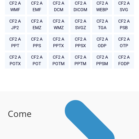
CF2 A
CF2 A
CF2 A
CF2 A
CF2 A
CF2 A
WMF
EMF
DCM
DICOM
WEBP
SVG
CF2 A
CF2 A
CF2 A
CF2 A
CF2 A
CF2 A
JP2
EMZ
WMZ
SVGZ
TGA
PSB
CF2 A
CF2 A
CF2 A
CF2 A
CF2 A
CF2 A
PPT
PPS
PPTX
PPSX
ODP
OTP
CF2 A
CF2 A
CF2 A
CF2 A
CF2 A
CF2 A
POTX
POT
POTM
PPTM
PPSM
FODP
Come