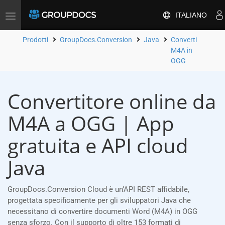
ITALIANO
Attiva/disattiva
la
navigazione
Prodotti
GroupDocs.Conversion
Java
Converti
M4A in
OGG
Convertitore online da
M4A a OGG | App
gratuita e API cloud
Java
GroupDocs.Conversion Cloud è un’API REST affidabile,
progettata specificamente per gli sviluppatori Java che
necessitano di convertire documenti Word (M4A) in OGG
senza sforzo. Con il supporto di oltre 153 formati di