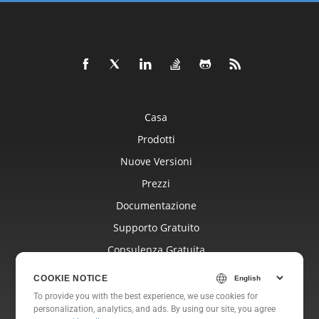
Casa
Prodotti
Nuove Versioni
Prezzi
Documentazione
Supporto Gratuito
Consulenza Gratuita
Blog
COOKIE NOTICE
Siti Web
To provide you with the best experience, we use cookies for
personalization, analytics, and ads. By using our site, you agree
Di