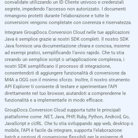
convalidate utilizzando un ID Cliente univoco e credenziali
segrete, impedendo l’accesso non autorizzato. I documenti
rimangono protetti durante l’elaborazione e tutte le
conversioni vengono completate con coerenza e riservatezza.
Integrare GroupDocs.Conversion Cloud nelle tue applicazioni
Java è semplice grazie ai nostri SDK completi. Il nostro SDK
Java fornisce una documentazione chiara e concisa, insieme
ad esempi pratici, semplificando l’avvio rapido. Che tu stia
creando un semplice script o un’applicazione complessa, i
nostri SDK semplificano il processo di integrazione,
consentendoti di aggiungere funzionalità di conversione da
M4A a OGG con il minimo sforzo. Inoltre, il nostro strumento
API Explorer ti consente di testare e sperimentare l’API
direttamente nel tuo browser, aiutandoti a comprenderne le
funzionalità e a implementarle in modo efficace.
GroupDocs.Conversion Cloud supporta tutte le principali
piattaforme come .NET, Java, PHP, Ruby, Python, Android, Go,
JavaScript e cURL. Che tu stia sviluppando app web, desktop o
mobile, l’API è facile da integrare, supporta l’elaborazione
batch e opzioni di conversione flessibili per le esigenze di