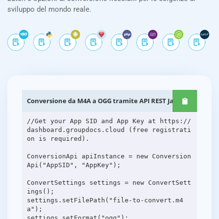
sviluppo del mondo reale.
Conversione da M4A a OGG tramite API REST Java
//Get your App SID and App Key at https://
dashboard.groupdocs.cloud (free registrati
on is required).
ConversionApi apiInstance = new Conversion
Api("AppSID", "AppKey");
ConvertSettings settings = new ConvertSett
ings();
settings.setFilePath("file-to-convert.m4
a");
settings.setFormat("ogg");