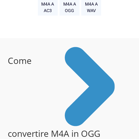
M4A A
M4A A
M4A A
AC3
OGG
WAV
Come
convertire M4A in OGG