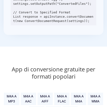
settings.setOutputPath("ConvertedFiles");
// Convert to Specified Format
List response = apiInstance.convertDocumen
App di conversione gratuite per
formati popolari
M4A A
M4A A
M4A A
M4A A
M4A A
M4A A
MP3
AAC
AIFF
FLAC
M4A
WMA