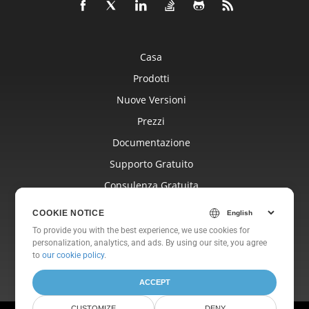
Casa
Prodotti
Nuove Versioni
Prezzi
Documentazione
Supporto Gratuito
Consulenza Gratuita
Blog
COOKIE NOTICE
Siti Web
To provide you with the best experience, we use cookies for
personalization, analytics, and ads. By using our site, you agree
Di
to
our cookie policy
.
ACCEPT
CUSTOMIZE
DENY