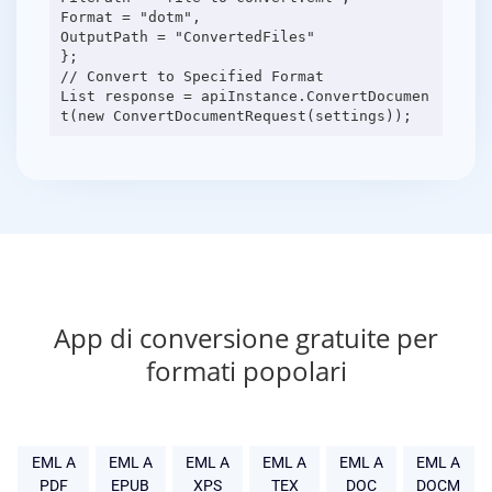
Format = "dotm",
OutputPath = "ConvertedFiles"
};
// Convert to Specified Format
List response = apiInstance.ConvertDocumen
App di conversione gratuite per
formati popolari
EML A
EML A
EML A
EML A
EML A
EML A
PDF
EPUB
XPS
TEX
DOC
DOCM