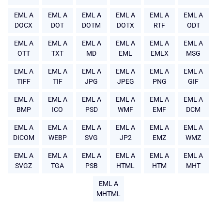
EML A
EML A
EML A
EML A
EML A
EML A
DOCX
DOT
DOTM
DOTX
RTF
ODT
EML A
EML A
EML A
EML A
EML A
EML A
OTT
TXT
MD
EML
EMLX
MSG
EML A
EML A
EML A
EML A
EML A
EML A
TIFF
TIF
JPG
JPEG
PNG
GIF
EML A
EML A
EML A
EML A
EML A
EML A
BMP
ICO
PSD
WMF
EMF
DCM
EML A
EML A
EML A
EML A
EML A
EML A
DICOM
WEBP
SVG
JP2
EMZ
WMZ
EML A
EML A
EML A
EML A
EML A
EML A
SVGZ
TGA
PSB
HTML
HTM
MHT
EML A
MHTML