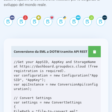
sviluppo del mondo reale.
Conversione da EML a DOTM tramite API REST .NET
//Get your AppSID, AppKey and StorageName
at https://dashboard.groupdocs.cloud (free
registration is required).
var configuration = new Configuration("App
SID", "AppKey");
var apiInstance = new ConversionApi(config
uration);
// Convert Settings
var settings = new ConvertSettings
{
FilePath = "file-to-convert.eml",