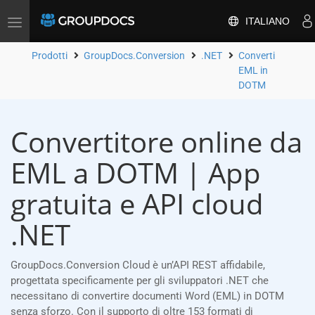
ITALIANO
Attiva/disattiva
la
navigazione
Prodotti
GroupDocs.Conversion
.NET
Converti
EML in
DOTM
Convertitore online da
EML a DOTM | App
gratuita e API cloud
.NET
GroupDocs.Conversion Cloud è un’API REST affidabile,
progettata specificamente per gli sviluppatori .NET che
necessitano di convertire documenti Word (EML) in DOTM
senza sforzo. Con il supporto di oltre 153 formati di