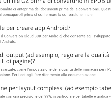
 un file GZ prima di convertirlo in EPUB ut
nalità di anteprima dei documenti prima della conversione. Questo a
ni consapevoli prima di confermare la conversione finale.
le per creare app Android?
il Conversion Cloud SDK per Android, che consente agli sviluppatori 
i Android.
di output (ad esempio, regolare la qualità
li di pagine)?
avanzate, come l’impostazione della qualità delle immagini per i PDF,
ssione. Per i dettagli, fare riferimento alla documentazione.
ne per layout complessi (ad esempio tabell
e con una precisione del 99%, in particolare per tabelle e grafica vett