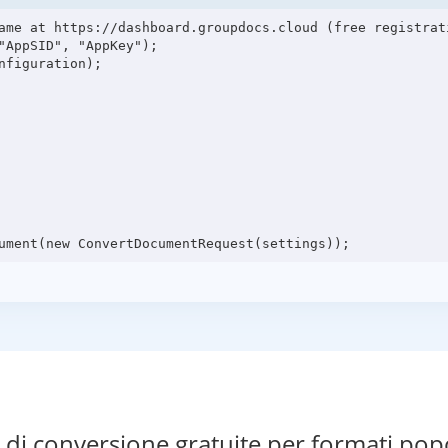
ame at https://dashboard.groupdocs.cloud (free registrati
"AppSID", "AppKey");

figuration);

di conversione gratuite per formati pop