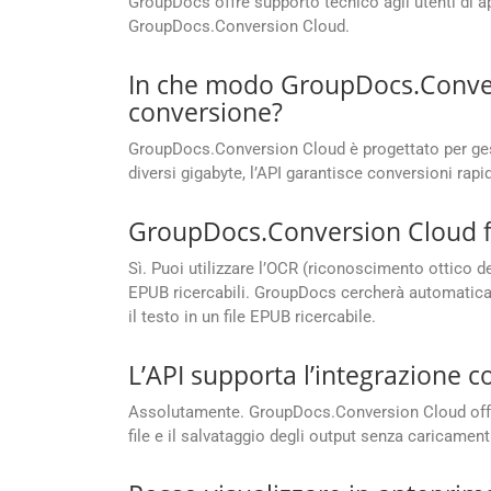
GroupDocs offre supporto tecnico agli utenti di ap
GroupDocs.Conversion Cloud.
In che modo GroupDocs.Conversi
conversione?
GroupDocs.Conversion Cloud è progettato per gesti
diversi gigabyte, l’API garantisce conversioni rapi
GroupDocs.Conversion Cloud for
Sì. Puoi utilizzare l’OCR (riconoscimento ottico d
EPUB ricercabili. GroupDocs cercherà automaticamen
il testo in un file EPUB ricercabile.
L’API supporta l’integrazione 
Assolutamente. GroupDocs.Conversion Cloud offre u
file e il salvataggio degli output senza caricament