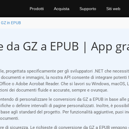
Prodotti
Acquista
Supporto
Siti web
i GZ in EPUB
e da GZ a EPUB | App gra
e, progettata specificamente per gli sviluppatori .NET che necess
i documenti e immagini, la nostra API consente di integrare potenti 
Office o Adobe Acrobat Reader. Che si lavori su Windows, macOS, Li
oni dei documenti fluide e accurate, sempre e ovunque.
sentendo di personalizzare le conversioni da GZ a EPUB in base alle p
che o definire intervalli di pagine personalizzati. Inoltre, è possibil
n base agli standard del progetto. Per funzionalità aggiuntive, puoi i
 documenti.
 di sicurezza. Le richieste di conversione da GZ a EPUB vengono c