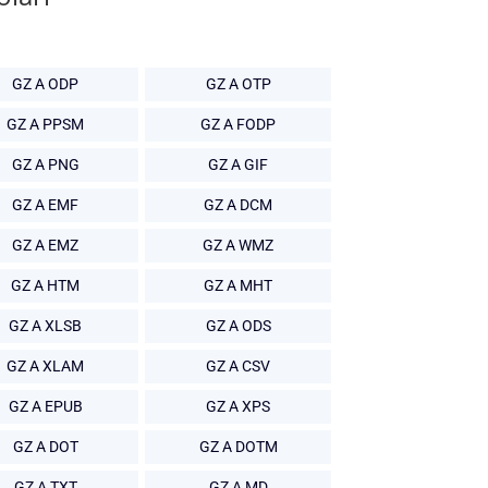
GZ A ODP
GZ A OTP
GZ A PPSM
GZ A FODP
GZ A PNG
GZ A GIF
GZ A EMF
GZ A DCM
GZ A EMZ
GZ A WMZ
GZ A HTM
GZ A MHT
GZ A XLSB
GZ A ODS
GZ A XLAM
GZ A CSV
GZ A EPUB
GZ A XPS
GZ A DOT
GZ A DOTM
GZ A TXT
GZ A MD