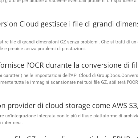
p gratuite per aiutare a risolvere eventuali problemi o rispondere a
on Cloud gestisce i file di grandi dimens
re file di grandi dimensioni GZ senza problemi. Che si tratti di un
de e precise senza problemi di prestazioni.
nisce l’OCR durante la conversione di fi
ei caratteri) nelle impostazioni dell’API Cloud di GroupDocs.Convers
te tutte le immagini scansionate nei tuoi file GZ, abiliterà l’OCR i
con provider di cloud storage come AWS S3
n’integrazione integrata con le più diffuse piattaforme di archivi
i intermedi.