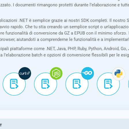
izzato. I documenti rimangono protetti durante l’elaborazione e tu
licazioni .NET è semplice grazie ai nostri SDK completi. Il nostr
avvio rapido. Che tu stia creando un semplice script o un’applicazi
re funzionalità di conversione da GZ a EPUB con il minimo sforzo. I
 browser, aiutandoti a comprenderne le funzionalità e a implementar
pali piattaforme come .NET, Java, PHP, Ruby, Python, Android, Go, 
ta l’elaborazione batch e opzioni di conversione flessibili per le es
ET