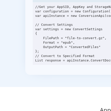
//Get your AppSID, AppKey and StorageN
var configuration = new Configuration(
var apiInstance = new ConversionApi(con
// Convert Settings

var settings = new ConvertSettings

{

    FilePath = "file-to-convert.gz",

    Format = "epub",

    OutputPath = "ConvertedFiles"

};

// Convert to Specified Format

App 