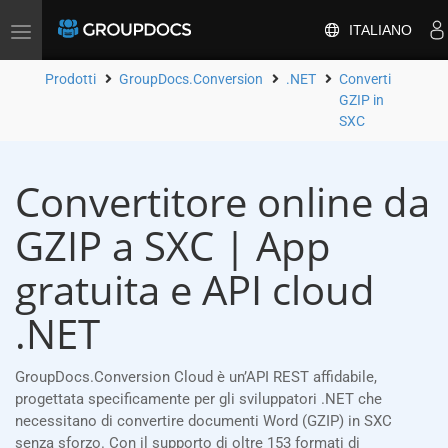
ITALIANO
Attiva/disattiva
la
navigazione
Prodotti
GroupDocs.Conversion
.NET
Converti
GZIP in
SXC
Convertitore online da
GZIP a SXC | App
gratuita e API cloud
.NET
GroupDocs.Conversion Cloud è un’API REST affidabile,
progettata specificamente per gli sviluppatori .NET che
necessitano di convertire documenti Word (GZIP) in SXC
senza sforzo. Con il supporto di oltre 153 formati di