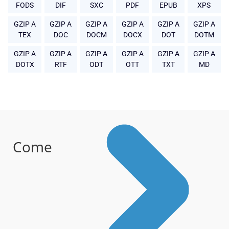
FODS
DIF
SXC
PDF
EPUB
XPS
GZIP A
GZIP A
GZIP A
GZIP A
GZIP A
GZIP A
TEX
DOC
DOCM
DOCX
DOT
DOTM
GZIP A
GZIP A
GZIP A
GZIP A
GZIP A
GZIP A
DOTX
RTF
ODT
OTT
TXT
MD
Come