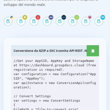
sviluppo del mondo reale.
Conversione da GZIP a SXC tramite API REST .NET
//Get your AppSID, AppKey and StorageName
at https://dashboard.groupdocs.cloud (free
registration is required).
var configuration = new Configuration("App
SID", "AppKey");
var apiInstance = new ConversionApi(config
uration);
// Convert Settings
var settings = new ConvertSettings
{
FilePath = "file-to-convert.gzip",