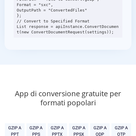
Format = "sxc",
OutputPath = "ConvertedFiles"
};
// Convert to Specified Format
List response = apiInstance.ConvertDocumen
App di conversione gratuite per
formati popolari
GZIP A
GZIP A
GZIP A
GZIP A
GZIP A
GZIP A
PPT
PPS
PPTX
PPSX
ODP
OTP