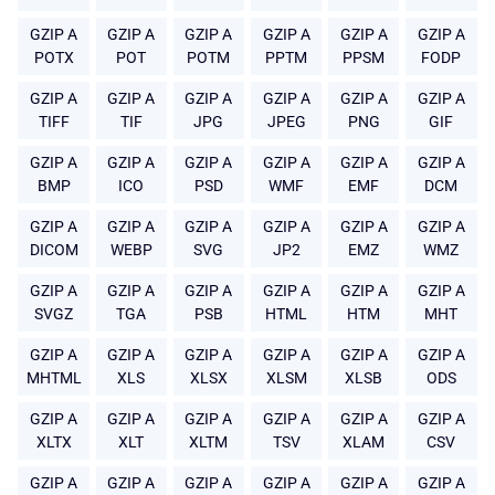
GZIP A
GZIP A
GZIP A
GZIP A
GZIP A
GZIP A
POTX
POT
POTM
PPTM
PPSM
FODP
GZIP A
GZIP A
GZIP A
GZIP A
GZIP A
GZIP A
TIFF
TIF
JPG
JPEG
PNG
GIF
GZIP A
GZIP A
GZIP A
GZIP A
GZIP A
GZIP A
BMP
ICO
PSD
WMF
EMF
DCM
GZIP A
GZIP A
GZIP A
GZIP A
GZIP A
GZIP A
DICOM
WEBP
SVG
JP2
EMZ
WMZ
GZIP A
GZIP A
GZIP A
GZIP A
GZIP A
GZIP A
SVGZ
TGA
PSB
HTML
HTM
MHT
GZIP A
GZIP A
GZIP A
GZIP A
GZIP A
GZIP A
MHTML
XLS
XLSX
XLSM
XLSB
ODS
GZIP A
GZIP A
GZIP A
GZIP A
GZIP A
GZIP A
XLTX
XLT
XLTM
TSV
XLAM
CSV
GZIP A
GZIP A
GZIP A
GZIP A
GZIP A
GZIP A