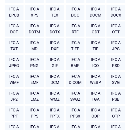
IFC A
IFC A
IFC A
IFC A
IFC A
IFC A
EPUB
XPS
TEX
DOC
DOCM
DOCX
IFC A
IFC A
IFC A
IFC A
IFC A
IFC A
DOT
DOTM
DOTX
RTF
ODT
OTT
IFC A
IFC A
IFC A
IFC A
IFC A
IFC A
TXT
MD
DXF
TIFF
TIF
JPG
IFC A
IFC A
IFC A
IFC A
IFC A
IFC A
JPEG
PNG
GIF
BMP
ICO
PSD
IFC A
IFC A
IFC A
IFC A
IFC A
IFC A
WMF
EMF
DCM
DICOM
WEBP
SVG
IFC A
IFC A
IFC A
IFC A
IFC A
IFC A
JP2
EMZ
WMZ
SVGZ
TGA
PSB
IFC A
IFC A
IFC A
IFC A
IFC A
IFC A
PPT
PPS
PPTX
PPSX
ODP
OTP
IFC A
IFC A
IFC A
IFC A
IFC A
IFC A