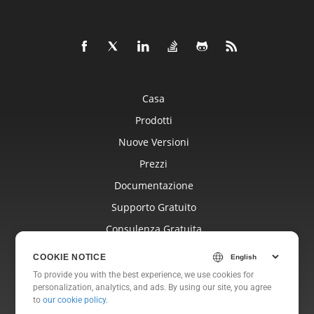
Casa
Prodotti
Nuove Versioni
Prezzi
Documentazione
Supporto Gratuito
Consulenza Gratuita
Blog
COOKIE NOTICE
Siti Web
To provide you with the best experience, we use cookies for
personalization, analytics, and ads. By using our site, you agree
Di
to
our cookie policy
.