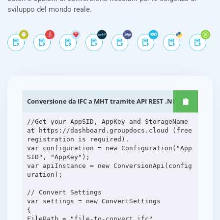
sviluppo del mondo reale.
Conversione da IFC a MHT tramite API REST .NET
//Get your AppSID, AppKey and StorageName
at https://dashboard.groupdocs.cloud (free
registration is required).
var configuration = new Configuration("App
SID", "AppKey");
var apiInstance = new ConversionApi(config
uration);
// Convert Settings
var settings = new ConvertSettings
{
FilePath = "file-to-convert.ifc",