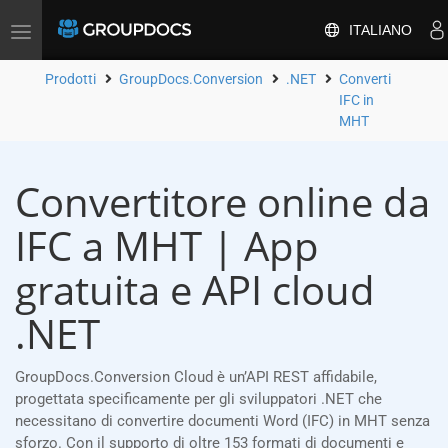
ITALIANO
Attiva/disattiva
la
navigazione
Prodotti
GroupDocs.Conversion
.NET
Converti
IFC in
MHT
Convertitore online da
IFC a MHT | App
gratuita e API cloud
.NET
GroupDocs.Conversion Cloud è un’API REST affidabile,
progettata specificamente per gli sviluppatori .NET che
necessitano di convertire documenti Word (IFC) in MHT senza
sforzo. Con il supporto di oltre 153 formati di documenti e