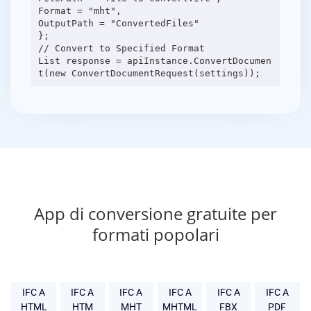
Format = "mht",
OutputPath = "ConvertedFiles"
};
// Convert to Specified Format
List response = apiInstance.ConvertDocumen
App di conversione gratuite per
formati popolari
IFC A
IFC A
IFC A
IFC A
IFC A
IFC A
HTML
HTM
MHT
MHTML
FBX
PDF