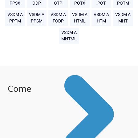
PPSX
ODP
OTP
POTX
POT
POTM
VSDM A
VSDM A
VSDM A
VSDM A
VSDM A
VSDM A
PPTM
PPSM
FODP
HTML
HTM
MHT
VSDM A
MHTML
Come