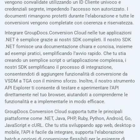
vengono convalidate utilizzando un ID Cliente univoco e
credenziali segrete, impedendo l’accesso non autorizzato. I
documenti rimangono protetti durante l’elaborazione e tutte le
conversioni vengono completate con coerenza e riservatezza.
Integrare GroupDocs.Conversion Cloud nelle tue applicazioni
.NET è semplice grazie ai nostri SDK completi. Il nostro SDK
.NET fornisce una documentazione chiara e concisa, insieme
ad esempi pratici, semplificando l’avvio rapido. Che tu stia
creando un semplice script o un’applicazione complessa, i
nostri SDK semplificano il processo di integrazione,
consentendoti di aggiungere funzionalità di conversione da
VSDM a TGA con il minimo sforzo. Inoltre, il nostro strumento
API Explorer ti consente di testare e sperimentare l’API
direttamente nel tuo browser, aiutandoti a comprenderne le
funzionalità e a implementarle in modo efficace.
GroupDocs.Conversion Cloud supporta tutte le principali
piattaforme come .NET, Java, PHP, Ruby, Python, Android, Go,
JavaScript e cURL. Che tu stia sviluppando app web, desktop o
mobile, l’API è facile da integrare, supporta l’elaborazione
batch e opzioni di conversione flessibili per le esigenze di