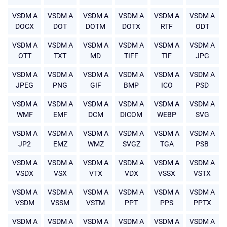
VSDM A
VSDM A
VSDM A
VSDM A
VSDM A
VSDM A
DOCX
DOT
DOTM
DOTX
RTF
ODT
VSDM A
VSDM A
VSDM A
VSDM A
VSDM A
VSDM A
OTT
TXT
MD
TIFF
TIF
JPG
VSDM A
VSDM A
VSDM A
VSDM A
VSDM A
VSDM A
JPEG
PNG
GIF
BMP
ICO
PSD
VSDM A
VSDM A
VSDM A
VSDM A
VSDM A
VSDM A
WMF
EMF
DCM
DICOM
WEBP
SVG
VSDM A
VSDM A
VSDM A
VSDM A
VSDM A
VSDM A
JP2
EMZ
WMZ
SVGZ
TGA
PSB
VSDM A
VSDM A
VSDM A
VSDM A
VSDM A
VSDM A
VSDX
VSX
VTX
VDX
VSSX
VSTX
VSDM A
VSDM A
VSDM A
VSDM A
VSDM A
VSDM A
VSDM
VSSM
VSTM
PPT
PPS
PPTX
VSDM A
VSDM A
VSDM A
VSDM A
VSDM A
VSDM A