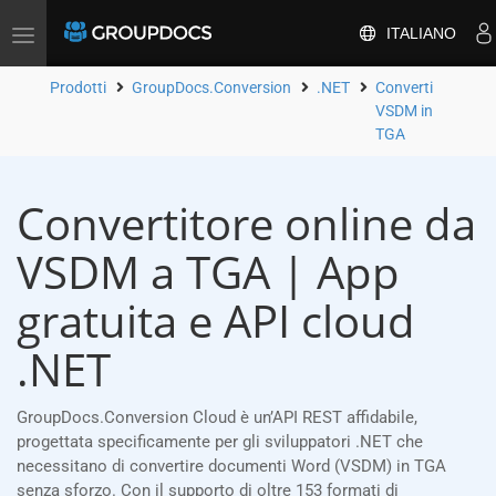
ITALIANO
Attiva/disattiva
la
navigazione
Prodotti
GroupDocs.Conversion
.NET
Converti
VSDM in
TGA
Convertitore online da
VSDM a TGA | App
gratuita e API cloud
.NET
GroupDocs.Conversion Cloud è un’API REST affidabile,
progettata specificamente per gli sviluppatori .NET che
necessitano di convertire documenti Word (VSDM) in TGA
senza sforzo. Con il supporto di oltre 153 formati di