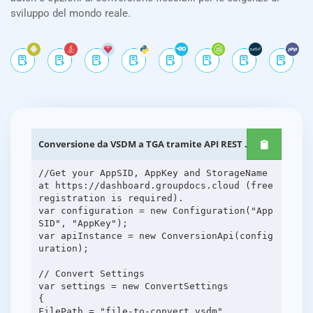
sviluppo del mondo reale.
Conversione da VSDM a TGA tramite API REST .NET
//Get your AppSID, AppKey and StorageName
at https://dashboard.groupdocs.cloud (free
registration is required).
var configuration = new Configuration("App
SID", "AppKey");
var apiInstance = new ConversionApi(config
uration);
// Convert Settings
var settings = new ConvertSettings
{
FilePath = "file-to-convert.vsdm",