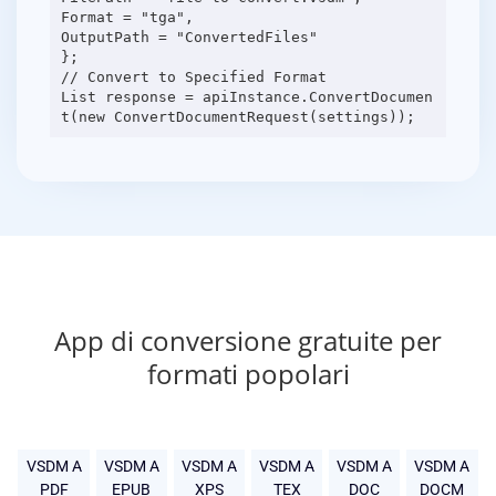
Format = "tga",
OutputPath = "ConvertedFiles"
};
// Convert to Specified Format
List response = apiInstance.ConvertDocumen
App di conversione gratuite per
formati popolari
VSDM A
VSDM A
VSDM A
VSDM A
VSDM A
VSDM A
PDF
EPUB
XPS
TEX
DOC
DOCM