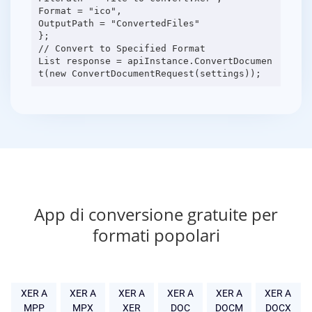
Format = "ico",
OutputPath = "ConvertedFiles"
};
// Convert to Specified Format
List response = apiInstance.ConvertDocumen
App di conversione gratuite per
formati popolari
XER A
XER A
XER A
XER A
XER A
XER A
MPP
MPX
XER
DOC
DOCM
DOCX