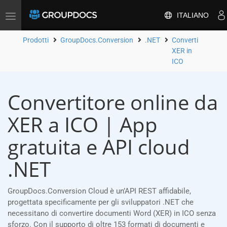
ITALIANO
Attiva/disattiva
la
navigazione
Prodotti
GroupDocs.Conversion
.NET
Converti
XER in
ICO
Convertitore online da
XER a ICO | App
gratuita e API cloud
.NET
GroupDocs.Conversion Cloud è un’API REST affidabile,
progettata specificamente per gli sviluppatori .NET che
necessitano di convertire documenti Word (XER) in ICO senza
sforzo. Con il supporto di oltre 153 formati di documenti e