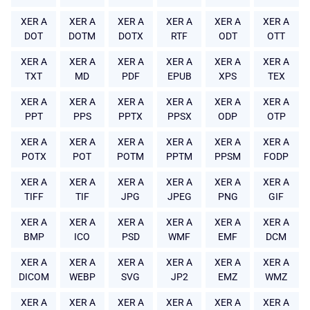
XER A
XER A
XER A
XER A
XER A
XER A
DOT
DOTM
DOTX
RTF
ODT
OTT
XER A
XER A
XER A
XER A
XER A
XER A
TXT
MD
PDF
EPUB
XPS
TEX
XER A
XER A
XER A
XER A
XER A
XER A
PPT
PPS
PPTX
PPSX
ODP
OTP
XER A
XER A
XER A
XER A
XER A
XER A
POTX
POT
POTM
PPTM
PPSM
FODP
XER A
XER A
XER A
XER A
XER A
XER A
TIFF
TIF
JPG
JPEG
PNG
GIF
XER A
XER A
XER A
XER A
XER A
XER A
BMP
ICO
PSD
WMF
EMF
DCM
XER A
XER A
XER A
XER A
XER A
XER A
DICOM
WEBP
SVG
JP2
EMZ
WMZ
XER A
XER A
XER A
XER A
XER A
XER A