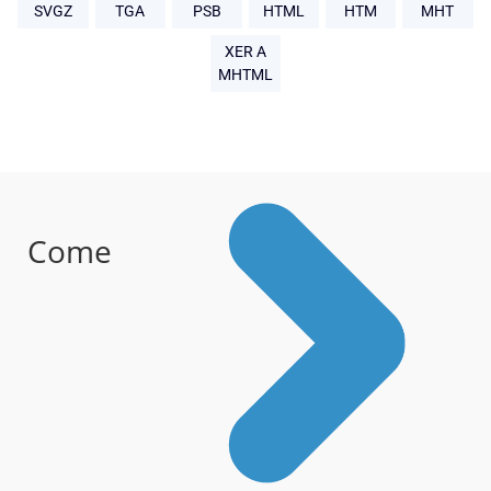
SVGZ
TGA
PSB
HTML
HTM
MHT
XER A
MHTML
Come