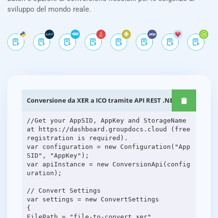
sviluppo del mondo reale.
Conversione da XER a ICO tramite API REST .NET
//Get your AppSID, AppKey and StorageName
at https://dashboard.groupdocs.cloud (free
registration is required).
var configuration = new Configuration("App
SID", "AppKey");
var apiInstance = new ConversionApi(config
uration);
// Convert Settings
var settings = new ConvertSettings
{
FilePath = "file-to-convert.xer",