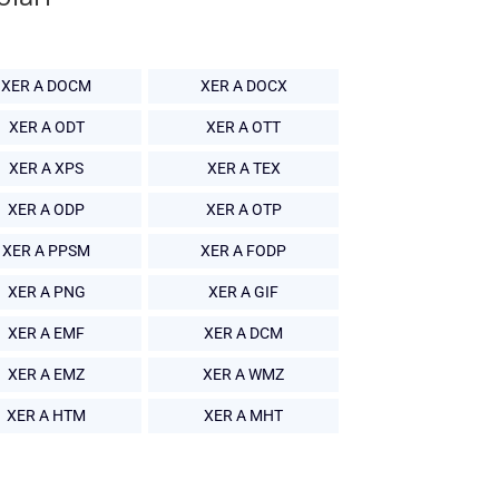
XER A DOCM
XER A DOCX
XER A ODT
XER A OTT
XER A XPS
XER A TEX
XER A ODP
XER A OTP
XER A PPSM
XER A FODP
XER A PNG
XER A GIF
XER A EMF
XER A DCM
XER A EMZ
XER A WMZ
XER A HTM
XER A MHT