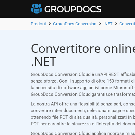
Prodotti
GroupDocs.Conversion
.NET
Convert
Convertitore onlin
.NET
GroupDocs.Conversion Cloud è un’API REST affidabil
senza sforzo. Con il supporto di oltre 153 formati d
la necessità di software aggiuntivi come Microsoft 
GroupDocs.Conversion Cloud garantisce trasformazi
La nostra API offre una flessibilità senza pari, con
convertire interi documenti, selezionare pagine specifi
ottenendo file POT di alta qualità, personalizzati in 
POT per garantire la sicurezza e l’integrità dei docu
GroupDocs.Conversion Cloud applica rigorose misure