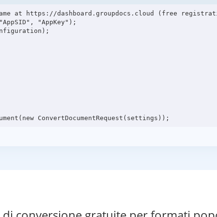
ame at https://dashboard.groupdocs.cloud (free registrati
"AppSID", "AppKey");

figuration);

di conversione gratuite per formati pop