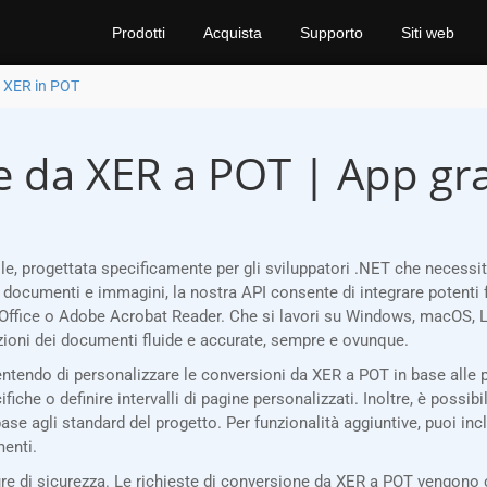
Prodotti
Acquista
Supporto
Siti web
i XER in POT
e da XER a POT | App gra
e, progettata specificamente per gli sviluppatori .NET che necess
i documenti e immagini, la nostra API consente di integrare potenti 
Office o Adobe Acrobat Reader. Che si lavori su Windows, macOS, Li
oni dei documenti fluide e accurate, sempre e ovunque.
sentendo di personalizzare le conversioni da XER a POT in base alle p
che o definire intervalli di pagine personalizzati. Inoltre, è possibil
base agli standard del progetto. Per funzionalità aggiuntive, puoi inc
menti.
 di sicurezza. Le richieste di conversione da XER a POT vengono co