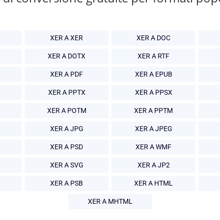
XER A XER
XER A DOC
XER A DOTX
XER A RTF
XER A PDF
XER A EPUB
XER A PPTX
XER A PPSX
XER A POTM
XER A PPTM
XER A JPG
XER A JPEG
XER A PSD
XER A WMF
XER A SVG
XER A JP2
XER A PSB
XER A HTML
XER A MHTML