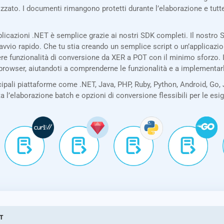
izzato. I documenti rimangono protetti durante l’elaborazione e tu
licazioni .NET è semplice grazie ai nostri SDK completi. Il nostr
avvio rapido. Che tu stia creando un semplice script o un’applicazi
re funzionalità di conversione da XER a POT con il minimo sforzo. I
 browser, aiutandoti a comprenderne le funzionalità e a implementar
pali piattaforme come .NET, Java, PHP, Ruby, Python, Android, Go, 
ta l’elaborazione batch e opzioni di conversione flessibili per le es
ET