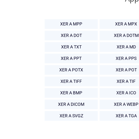
XER A MPP
XER A MPX
XER A DOT
XER A DOTM
XER A TXT
XER A MD
XER A PPT
XER A PPS
XER A POTX
XER A POT
XER A TIFF
XER A TIF
XER A BMP
XER A ICO
XER A DICOM
XER A WEBP
XER A SVGZ
XER A TGA