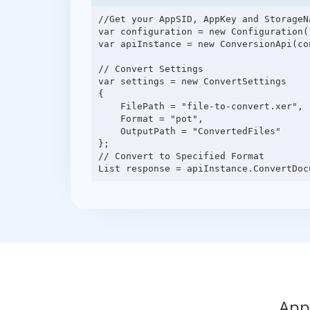
//Get your AppSID, AppKey and StorageN
var configuration = new Configuration(
var apiInstance = new ConversionApi(con
// Convert Settings

var settings = new ConvertSettings

{

    FilePath = "file-to-convert.xer",

    Format = "pot",

    OutputPath = "ConvertedFiles"

};

// Convert to Specified Format

App 