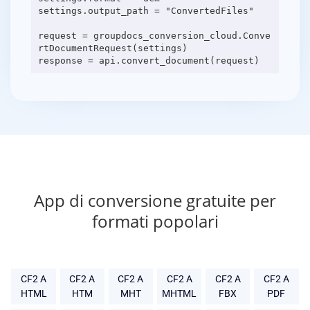
settings.output_path = "ConvertedFiles"
request = groupdocs_conversion_cloud.Conve
rtDocumentRequest(settings)
App di conversione gratuite per
formati popolari
CF2 A
CF2 A
CF2 A
CF2 A
CF2 A
CF2 A
HTML
HTM
MHT
MHTML
FBX
PDF