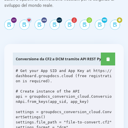
sviluppo del mondo reale.
Conversione da CF2 a DCM tramite API REST Python
# Get your App SID and App Key at https://
dashboard.groupdocs.cloud (free registrati
on is required).
# Create instance of the API
api = groupdocs_conversion_cloud.Conversio
nApi.from_keys(app_sid, app_key)
settings = groupdocs_conversion_cloud.Conv
ertSettings()
settings.file_path = "file-to-convert.cf2"
settings.format = "dcm"