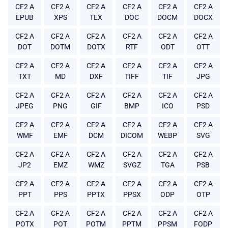
CF2 A
CF2 A
CF2 A
CF2 A
CF2 A
CF2 A
EPUB
XPS
TEX
DOC
DOCM
DOCX
CF2 A
CF2 A
CF2 A
CF2 A
CF2 A
CF2 A
DOT
DOTM
DOTX
RTF
ODT
OTT
CF2 A
CF2 A
CF2 A
CF2 A
CF2 A
CF2 A
TXT
MD
DXF
TIFF
TIF
JPG
CF2 A
CF2 A
CF2 A
CF2 A
CF2 A
CF2 A
JPEG
PNG
GIF
BMP
ICO
PSD
CF2 A
CF2 A
CF2 A
CF2 A
CF2 A
CF2 A
WMF
EMF
DCM
DICOM
WEBP
SVG
CF2 A
CF2 A
CF2 A
CF2 A
CF2 A
CF2 A
JP2
EMZ
WMZ
SVGZ
TGA
PSB
CF2 A
CF2 A
CF2 A
CF2 A
CF2 A
CF2 A
PPT
PPS
PPTX
PPSX
ODP
OTP
CF2 A
CF2 A
CF2 A
CF2 A
CF2 A
CF2 A
POTX
POT
POTM
PPTM
PPSM
FODP