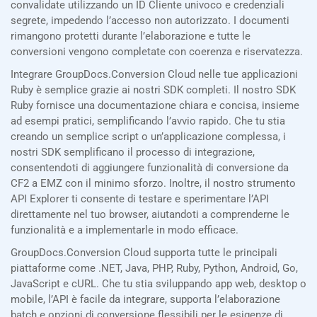
convalidate utilizzando un ID Cliente univoco e credenziali
segrete, impedendo l’accesso non autorizzato. I documenti
rimangono protetti durante l’elaborazione e tutte le
conversioni vengono completate con coerenza e riservatezza.
Integrare GroupDocs.Conversion Cloud nelle tue applicazioni
Ruby è semplice grazie ai nostri SDK completi. Il nostro SDK
Ruby fornisce una documentazione chiara e concisa, insieme
ad esempi pratici, semplificando l’avvio rapido. Che tu stia
creando un semplice script o un’applicazione complessa, i
nostri SDK semplificano il processo di integrazione,
consentendoti di aggiungere funzionalità di conversione da
CF2 a EMZ con il minimo sforzo. Inoltre, il nostro strumento
API Explorer ti consente di testare e sperimentare l’API
direttamente nel tuo browser, aiutandoti a comprenderne le
funzionalità e a implementarle in modo efficace.
GroupDocs.Conversion Cloud supporta tutte le principali
piattaforme come .NET, Java, PHP, Ruby, Python, Android, Go,
JavaScript e cURL. Che tu stia sviluppando app web, desktop o
mobile, l’API è facile da integrare, supporta l’elaborazione
batch e opzioni di conversione flessibili per le esigenze di