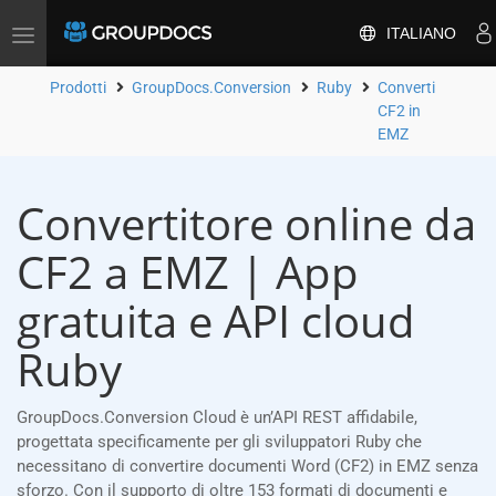
ITALIANO
Attiva/disattiva
la
navigazione
Prodotti
GroupDocs.Conversion
Ruby
Converti
CF2 in
EMZ
Convertitore online da
CF2 a EMZ | App
gratuita e API cloud
Ruby
GroupDocs.Conversion Cloud è un’API REST affidabile,
progettata specificamente per gli sviluppatori Ruby che
necessitano di convertire documenti Word (CF2) in EMZ senza
sforzo. Con il supporto di oltre 153 formati di documenti e