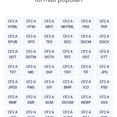
CF2 A
CF2 A
CF2 A
CF2 A
CF2 A
CF2 A
HTML
HTM
MHT
MHTML
FBX
PDF
CF2 A
CF2 A
CF2 A
CF2 A
CF2 A
CF2 A
EPUB
XPS
TEX
DOC
DOCM
DOCX
CF2 A
CF2 A
CF2 A
CF2 A
CF2 A
CF2 A
DOT
DOTM
DOTX
RTF
ODT
OTT
CF2 A
CF2 A
CF2 A
CF2 A
CF2 A
CF2 A
TXT
MD
DXF
TIFF
TIF
JPG
CF2 A
CF2 A
CF2 A
CF2 A
CF2 A
CF2 A
JPEG
PNG
GIF
BMP
ICO
PSD
CF2 A
CF2 A
CF2 A
CF2 A
CF2 A
CF2 A
WMF
EMF
DCM
DICOM
WEBP
SVG
CF2 A
CF2 A
CF2 A
CF2 A
CF2 A
CF2 A