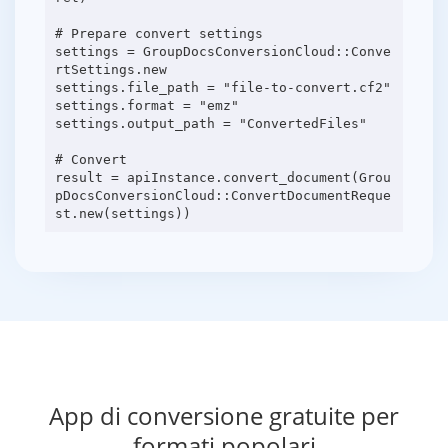
# Prepare convert settings
settings = GroupDocsConversionCloud::Conve
rtSettings.new
settings.file_path = "file-to-convert.cf2"
settings.format = "emz"
settings.output_path = "ConvertedFiles"
# Convert
result = apiInstance.convert_document(Grou
pDocsConversionCloud::ConvertDocumentReque
App di conversione gratuite per
formati popolari