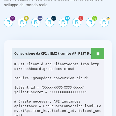
sviluppo del mondo reale.
Conversione da CF2 a EMZ tramite API REST Ruby
# Get ClientId and ClientSecret from http
s://dashboard.groupdocs.cloud
require 'groupdocs_conversion_cloud'
$client_id = "XXXX-XXXX-XXXX-XXXX"
$client_secret = "XXXXXXXXXXXXXXXX"
# Create necessary API instances
apiInstance = GroupDocsConversionCloud::Co
nvertApi.from_keys($client_id, $client_sec
ret)