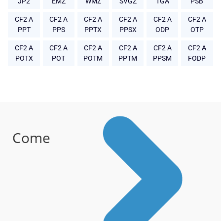
JP2
EMZ
WMZ
SVGZ
TGA
PSB
CF2 A
CF2 A
CF2 A
CF2 A
CF2 A
CF2 A
PPT
PPS
PPTX
PPSX
ODP
OTP
CF2 A
CF2 A
CF2 A
CF2 A
CF2 A
CF2 A
POTX
POT
POTM
PPTM
PPSM
FODP
Come