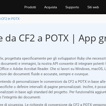
Prodotti
Acquista
Supporto
Siti web
i CF2 in POTX
e da CF2 a POTX | App gr
e, progettata specificamente per gli sviluppatori Ruby che necess
i documenti e immagini, la nostra API consente di integrare potenti 
Office o Adobe Acrobat Reader. Che si lavori su Windows, macOS, Li
oni dei documenti fluide e accurate, sempre e ovunque.
sentendo di personalizzare le conversioni da CF2 a POTX in base alle
ifiche o definire intervalli di pagine personalizzati. Inoltre, è possi
onalizzati in base agli standard del progetto. Per funzionalità aggiun
e l’integrità dei documenti.
 di sicurezza. Le richieste di conversione da CF2 a POTX vengono 