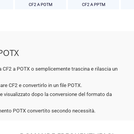
CF2 A POTM
CF2 A PPTM
 POTX
p da CF2 a POTX o semplicemente trascina e rilascia un
are CF2 e convertirlo in un file POTX.
ne visualizzato dopo la conversione del formato da
cumento POTX convertito secondo necessità.