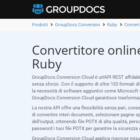
Prodotti
GroupDocs.Conversion
Ruby
Convert
Convertitore onlin
Ruby
GroupDocs.Conversion Cloud è un’API REST affidabil
senza sforzo. Con il supporto di oltre 153 formati d
la necessità di software aggiuntivi come Microsoft 
GroupDocs.Conversion Cloud garantisce trasformazi
La nostra API offre una flessibilità senza pari, con
di convertire interi documenti, selezionare pagine spec
dell’output, ottenendo file POTX di alta qualità, pers
password i tuoi file POTX per garantire la sicurezza 
GroupDocs.Conversion Cloud applica rigorose misure