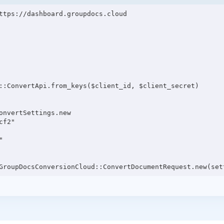
ttps://dashboard.groupdocs.cloud

::ConvertApi.from_keys($client_id, $client_secret)

onvertSettings.new

f2"


