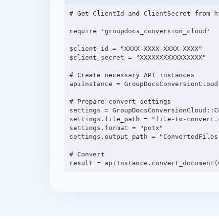
# Get ClientId and ClientSecret from h
require 'groupdocs_conversion_cloud'

$client_id = "XXXX-XXXX-XXXX-XXXX"

$client_secret = "XXXXXXXXXXXXXXXX"

# Create necessary API instances

apiInstance = GroupDocsConversionCloud
# Prepare convert settings

settings = GroupDocsConversionCloud::C
settings.file_path = "file-to-convert.c
settings.format = "potx"

settings.output_path = "ConvertedFiles"
# Convert
