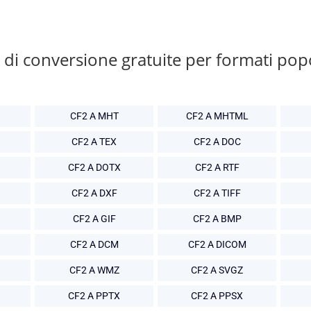
di conversione gratuite per formati pop
CF2 A MHT
CF2 A MHTML
CF2 A TEX
CF2 A DOC
CF2 A DOTX
CF2 A RTF
CF2 A DXF
CF2 A TIFF
CF2 A GIF
CF2 A BMP
CF2 A DCM
CF2 A DICOM
CF2 A WMZ
CF2 A SVGZ
CF2 A PPTX
CF2 A PPSX