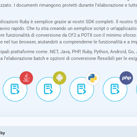
izzato. I documenti rimangono protetti durante l’elaborazione e tu
licazioni Ruby è semplice grazie ai nostri SDK completi. Il nostro
avvio rapido. Che tu stia creando un semplice script o un’applicazi
e funzionalità di conversione da CF2 a POTX con il minimo sforzo. I
te nel tuo browser, aiutandoti a comprenderne le funzionalità e a i
pali piattaforme come .NET, Java, PHP, Ruby, Python, Android, Go, 
ta l’elaborazione batch e opzioni di conversione flessibili per le es
uby