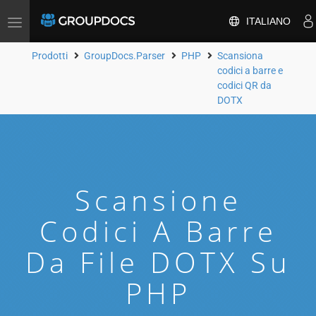
ITALIANO
Attiva/disattiva
la
navigazione
Prodotti
GroupDocs.Parser
PHP
Scansiona
codici a barre e
codici QR da
DOTX
Scansione
Codici A Barre
Da File DOTX Su
PHP