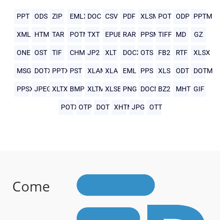
PPT
ODS
ZIP
EMLX
DOC
CSV
PDF
XLSM
POT
ODP
PPTM
XML
HTML
TAR
POTM
TXT
EPUB
RAR
PPSM
TIFF
MD
GZ
ONE
OST
TIF
CHM
JP2
XLT
DOCX
OTS
FB2
RTF
XLSX
MSG
DOTX
PPTX
PST
XLAM
XLA
EML
PPS
XLS
ODT
DOTM
PPSX
JPEG
XLTX
BMP
XLTM
XLSB
PNG
DOCM
BZ2
MHTML
GIF
POTX
OTP
DOT
XHTML
JPG
OTT
Come