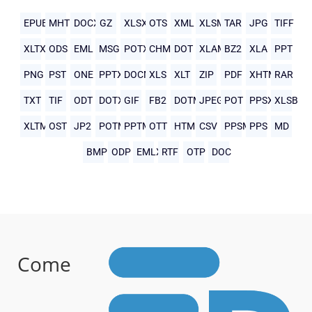
EPUB
MHTML
DOCX
GZ
XLSX
OTS
XML
XLSM
TAR
JPG
TIFF
XLTX
ODS
EML
MSG
POTX
CHM
DOT
XLAM
BZ2
XLA
PPT
PNG
PST
ONE
PPTX
DOCM
XLS
XLT
ZIP
PDF
XHTML
RAR
TXT
TIF
ODT
DOTX
GIF
FB2
DOTM
JPEG
POT
PPSX
XLSB
XLTM
OST
JP2
POTM
PPTM
OTT
HTML
CSV
PPSM
PPS
MD
BMP
ODP
EMLX
RTF
OTP
DOC
Come