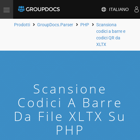
ITALIANO
Attiva/disattiva
la
navigazione
Prodotti
GroupDocs.Parser
PHP
Scansiona
codici a barre e
codici QR da
XLTX
Scansione
Codici A Barre
Da File XLTX Su
PHP