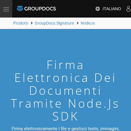
ITALIANO
Attiva/disattiva
la
navigazione
Prodotti
GroupDocs.Signature
NodeJs
Firma
Elettronica Dei
Documenti
Tramite Node.js
SDK
Firma elettronicamente i file e gestisci testo, immagini,