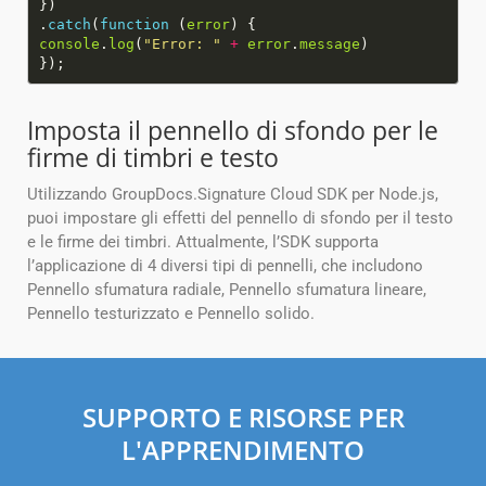
.
catch
(
function
(
error
console
.
log
(
"Error: "
+
error
.
message
Imposta il pennello di sfondo per le
firme di timbri e testo
Utilizzando GroupDocs.Signature Cloud SDK per Node.js,
puoi impostare gli effetti del pennello di sfondo per il testo
e le firme dei timbri. Attualmente, l’SDK supporta
l’applicazione di 4 diversi tipi di pennelli, che includono
Pennello sfumatura radiale, Pennello sfumatura lineare,
Pennello testurizzato e Pennello solido.
SUPPORTO E RISORSE PER
L'APPRENDIMENTO