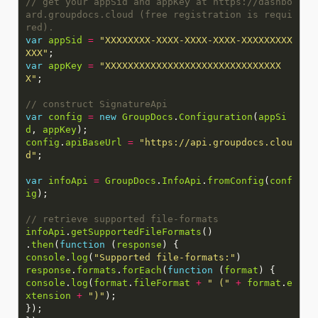
// get your appSid and appKey at https://dashbo
ard.groupdocs.cloud (free registration is requi
var
appSid
=
"XXXXXXXX-XXXX-XXXX-XXXX-XXXXXXXXX
XXX"
var
appKey
=
"XXXXXXXXXXXXXXXXXXXXXXXXXXXXXXX
X"
var
config
=
new
GroupDocs
.
Configuration
(
appSi
d
,
appKey
config
.
apiBaseUrl
=
"https://api.groupdocs.clou
d"
var
infoApi
=
GroupDocs
.
InfoApi
.
fromConfig
(
conf
ig
infoApi
.
getSupportedFileFormats
.
then
(
function
(
response
console
.
log
(
"Supported file-formats:"
response
.
formats
.
forEach
(
function
(
format
console
.
log
(
format
.
fileFormat
+
" ("
+
format
.
e
xtension
+
")"