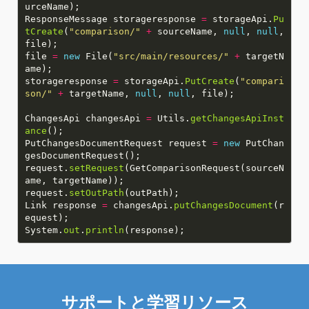
ResponseMessage storageresponse
=
storageApi.
Pu
tCreate
(
"comparison/"
+
sourceName,
null
,
null
,
file
=
new
File(
"src/main/resources/"
+
targetN
storageresponse
=
storageApi.
PutCreate
(
"compari
son/"
+
targetName,
null
,
null
ChangesApi changesApi
=
Utils.
getChangesApiInst
ance
PutChangesDocumentRequest request
=
new
PutChan
request.
setRequest
(GetComparisonRequest(sourceN
request.
setOutPath
Link response
=
changesApi.
putChangesDocument
(r
System.
out
.
println
サポートと学習リソース