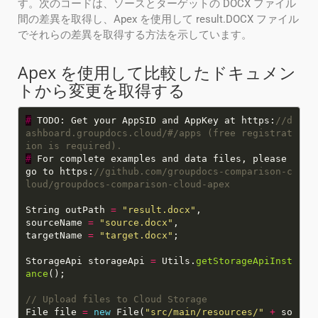
す。次のコードは、ソースとターゲットの DOCX ファイル
間の差異を取得し、Apex を使用して result.DOCX ファイル
でそれらの差異を取得する方法を示しています。
Apex を使用して比較したドキュメン
トから変更を取得する
#
TODO: Get your AppSID and AppKey at https:
//d
ashboard.groupdocs.cloud/#/apps (free registrat
ion is required).
#
For complete examples and data files, please
go to https:
//github.com/groupdocs-comparison-c
loud/groupdocs-comparison-cloud-apex
String outPath
=
"result.docx"
sourceName
=
"source.docx"
targetName
=
"target.docx"
StorageApi storageApi
=
Utils.
getStorageApiInst
ance
// Upload files to Cloud Storage
File file
=
new
File(
"src/main/resources/"
+
so