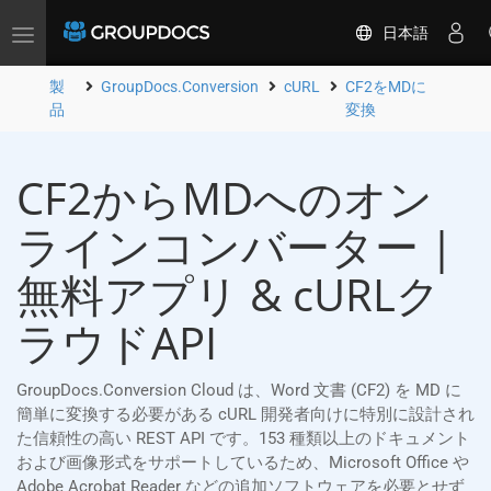
日本語
Toggle
navigation
製
GroupDocs.Conversion
cURL
CF2をMDに
品
変換
CF2からMDへのオン
ラインコンバーター |
無料アプリ & cURLク
ラウドAPI
GroupDocs.Conversion Cloud は、Word 文書 (CF2) を MD に
簡単に変換する必要がある cURL 開発者向けに特別に設計され
た信頼性の高い REST API です。153 種類以上のドキュメント
および画像形式をサポートしているため、Microsoft Office や
Adobe Acrobat Reader などの追加ソフトウェアを必要とせず