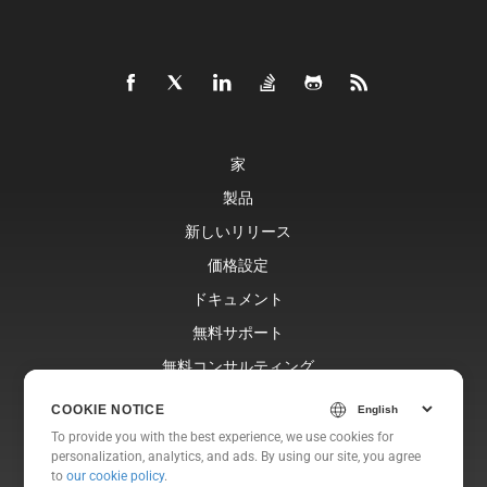
家
製品
新しいリリース
価格設定
ドキュメント
無料サポート
無料コンサルティング
ブログ
COOKIE NOTICE
ウェブサイト
To provide you with the best experience, we use cookies for
personalization, analytics, and ads. By using our site, you agree
約
to
our cookie policy
.