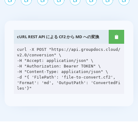
cURL REST API による CF2 から MD への変換
curl -X POST "https://api.groupdocs.cloud/
v2.0/conversion" \
-H "Accept: application/json" \
-H "Authorization: Bearer TOKEN" \
-H "Content-Type: application/json" \
-d "{ 'FilePath': 'file-to-convert.cf2',
'Format': 'md', 'OutputPath': 'ConvertedFi