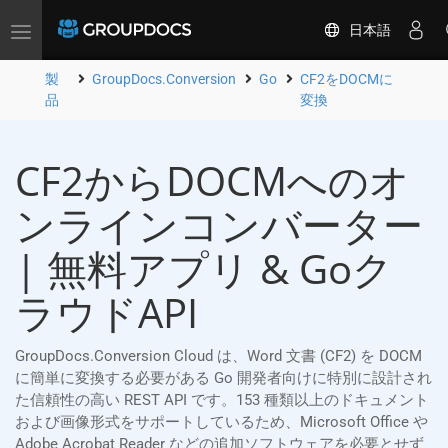
日本語
Toggle
navigation
製
GroupDocs.Conversion
Go
CF2をDOCMに
品
変換
CF2からDOCMへのオ
ンラインコンバーター
| 無料アプリ & Goク
ラウドAPI
GroupDocs.Conversion Cloud は、Word 文書 (CF2) を DOCM
に簡単に変換する必要がある Go 開発者向けに特別に設計され
た信頼性の高い REST API です。153 種類以上のドキュメント
および画像形式をサポートしているため、Microsoft Office や
Adobe Acrobat Reader などの追加ソフトウェアを必要とせず