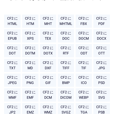
CF2 に
CF2 に
CF2 に
CF2 に
CF2 に
CF2 に
HTML
HTM
MHT
MHTML
FBX
PDF
CF2 に
CF2 に
CF2 に
CF2 に
CF2 に
CF2 に
EPUB
XPS
TEX
DOC
DOCM
DOCX
CF2 に
CF2 に
CF2 に
CF2 に
CF2 に
CF2 に
DOT
DOTM
DOTX
RTF
ODT
OTT
CF2 に
CF2 に
CF2 に
CF2 に
CF2 に
CF2 に
TXT
MD
DXF
TIFF
TIF
JPG
CF2 に
CF2 に
CF2 に
CF2 に
CF2 に
CF2 に
JPEG
PNG
GIF
BMP
ICO
PSD
CF2 に
CF2 に
CF2 に
CF2 に
CF2 に
CF2 に
WMF
EMF
DCM
DICOM
WEBP
SVG
CF2 に
CF2 に
CF2 に
CF2 に
CF2 に
CF2 に
JP2
EMZ
WMZ
SVGZ
TGA
PSB