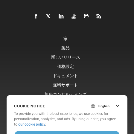
家
製品
新しいリリース
価格設定
ドキュメント
無料サポート
無料コンサルティング
ブログ
COOKIE NOTICE
ウェブサイト
To provide you with the best experience, we use cookies for
personalization, analytics, and ads. By using our site, you agree
約
to
our cookie policy
.