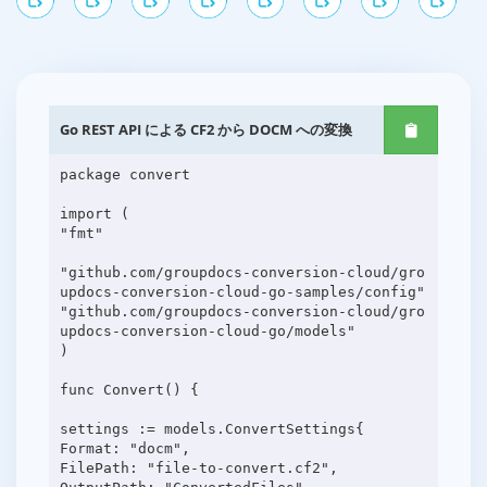
Go REST API による CF2 から DOCM への変換
package convert
import (
"fmt"
"github.com/groupdocs-conversion-cloud/gro
updocs-conversion-cloud-go-samples/config"
"github.com/groupdocs-conversion-cloud/gro
updocs-conversion-cloud-go/models"
)
func Convert() {
settings := models.ConvertSettings{
Format: "docm",
FilePath: "file-to-convert.cf2",