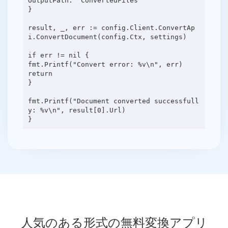
OutputPath: "ConvertedFiles"
}
result, _, err := config.Client.ConvertAp
i.ConvertDocument(config.Ctx, settings)
if err != nil {
fmt.Printf("Convert error: %v\n", err)
return
}
fmt.Printf("Document converted successfull
y: %v\n", result[0].Url)
人気のある形式の無料変換アプリ