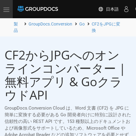
日本語
Toggle
navigation
製
GroupDocs.Conversion
Go
CF2をJPGに変
品
換
CF2からJPGへのオン
ラインコンバーター |
無料アプリ & Goクラ
ウドAPI
GroupDocs.Conversion Cloud は、Word 文書 (CF2) を JPG に
簡単に変換する必要がある Go 開発者向けに特別に設計された
信頼性の高い REST API です。153 種類以上のドキュメントお
よび画像形式をサポートしているため、Microsoft Office や
Adobe Acrobat Reader などの追加ソフトウェアを必要とせず