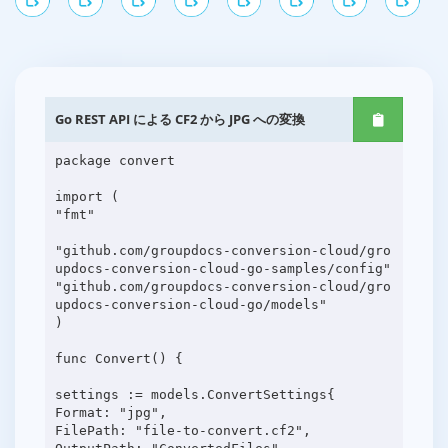
Go REST API による CF2 から JPG への変換
package convert
import (
"fmt"
"github.com/groupdocs-conversion-cloud/gro
updocs-conversion-cloud-go-samples/config"
"github.com/groupdocs-conversion-cloud/gro
updocs-conversion-cloud-go/models"
)
func Convert() {
settings := models.ConvertSettings{
Format: "jpg",
FilePath: "file-to-convert.cf2",