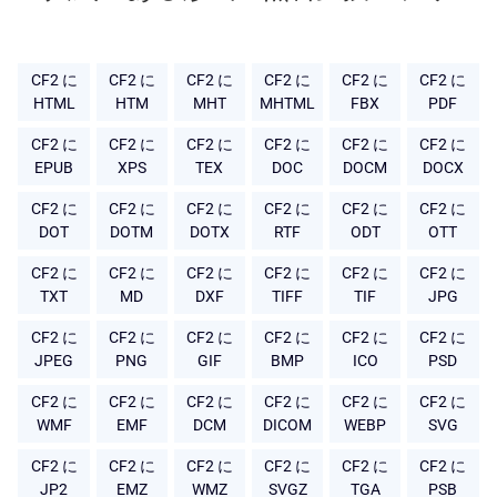
CF2 に
CF2 に
CF2 に
CF2 に
CF2 に
CF2 に
HTML
HTM
MHT
MHTML
FBX
PDF
CF2 に
CF2 に
CF2 に
CF2 に
CF2 に
CF2 に
EPUB
XPS
TEX
DOC
DOCM
DOCX
CF2 に
CF2 に
CF2 に
CF2 に
CF2 に
CF2 に
DOT
DOTM
DOTX
RTF
ODT
OTT
CF2 に
CF2 に
CF2 に
CF2 に
CF2 に
CF2 に
TXT
MD
DXF
TIFF
TIF
JPG
CF2 に
CF2 に
CF2 に
CF2 に
CF2 に
CF2 に
JPEG
PNG
GIF
BMP
ICO
PSD
CF2 に
CF2 に
CF2 に
CF2 に
CF2 に
CF2 に
WMF
EMF
DCM
DICOM
WEBP
SVG
CF2 に
CF2 に
CF2 に
CF2 に
CF2 に
CF2 に
JP2
EMZ
WMZ
SVGZ
TGA
PSB