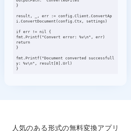
OutputPath: "ConvertedFiles"
}
result, _, err := config.Client.ConvertAp
i.ConvertDocument(config.Ctx, settings)
if err != nil {
fmt.Printf("Convert error: %v\n", err)
return
}
fmt.Printf("Document converted successfull
y: %v\n", result[0].Url)
人気のある形式の無料変換アプリ