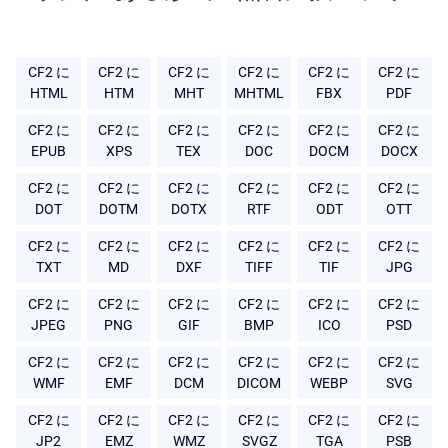
CF2 に
CF2 に
CF2 に
CF2 に
CF2 に
CF2 に
HTML
HTM
MHT
MHTML
FBX
PDF
CF2 に
CF2 に
CF2 に
CF2 に
CF2 に
CF2 に
EPUB
XPS
TEX
DOC
DOCM
DOCX
CF2 に
CF2 に
CF2 に
CF2 に
CF2 に
CF2 に
DOT
DOTM
DOTX
RTF
ODT
OTT
CF2 に
CF2 に
CF2 に
CF2 に
CF2 に
CF2 に
TXT
MD
DXF
TIFF
TIF
JPG
CF2 に
CF2 に
CF2 に
CF2 に
CF2 に
CF2 に
JPEG
PNG
GIF
BMP
ICO
PSD
CF2 に
CF2 に
CF2 に
CF2 に
CF2 に
CF2 に
WMF
EMF
DCM
DICOM
WEBP
SVG
CF2 に
CF2 に
CF2 に
CF2 に
CF2 に
CF2 に
JP2
EMZ
WMZ
SVGZ
TGA
PSB