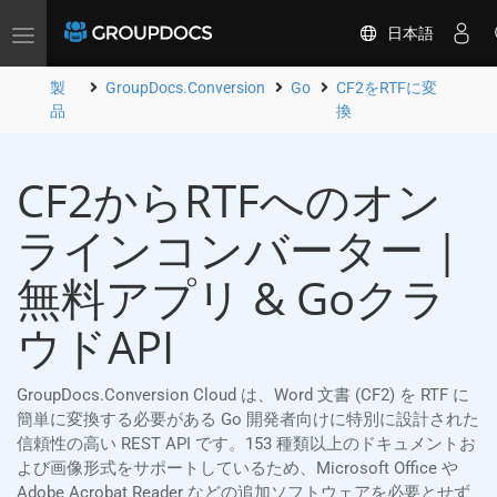
日本語
Toggle
navigation
製
GroupDocs.Conversion
Go
CF2をRTFに変
品
換
CF2からRTFへのオン
ラインコンバーター |
無料アプリ & Goクラ
ウドAPI
GroupDocs.Conversion Cloud は、Word 文書 (CF2) を RTF に
簡単に変換する必要がある Go 開発者向けに特別に設計された
信頼性の高い REST API です。153 種類以上のドキュメントお
よび画像形式をサポートしているため、Microsoft Office や
Adobe Acrobat Reader などの追加ソフトウェアを必要とせず