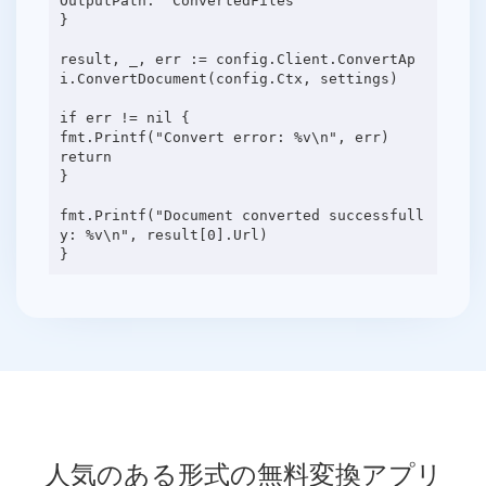
OutputPath: "ConvertedFiles"
}
result, _, err := config.Client.ConvertAp
i.ConvertDocument(config.Ctx, settings)
if err != nil {
fmt.Printf("Convert error: %v\n", err)
return
}
fmt.Printf("Document converted successfull
y: %v\n", result[0].Url)
人気のある形式の無料変換アプリ