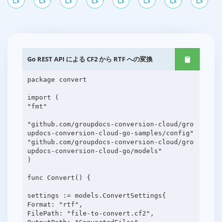
Go REST API による CF2 から RTF への変換
package convert
import (
"fmt"
"github.com/groupdocs-conversion-cloud/gro
updocs-conversion-cloud-go-samples/config"
"github.com/groupdocs-conversion-cloud/gro
updocs-conversion-cloud-go/models"
)
func Convert() {
settings := models.ConvertSettings{
Format: "rtf",
FilePath: "file-to-convert.cf2",