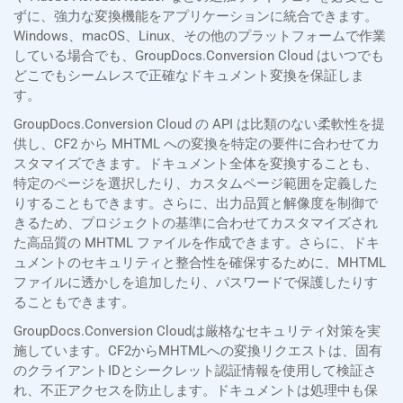
ずに、強力な変換機能をアプリケーションに統合できます。
Windows、macOS、Linux、その他のプラットフォームで作業
している場合でも、GroupDocs.Conversion Cloud はいつでも
どこでもシームレスで正確なドキュメント変換を保証しま
す。
GroupDocs.Conversion Cloud の API は比類のない柔軟性を提
供し、CF2 から MHTML への変換を特定の要件に合わせてカ
スタマイズできます。ドキュメント全体を変換することも、
特定のページを選択したり、カスタムページ範囲を定義した
りすることもできます。さらに、出力品質と解像度を制御で
きるため、プロジェクトの基準に合わせてカスタマイズされ
た高品質の MHTML ファイルを作成できます。さらに、ドキ
ュメントのセキュリティと整合性を確保するために、MHTML
ファイルに透かしを追加したり、パスワードで保護したりす
ることもできます。
GroupDocs.Conversion Cloudは厳格なセキュリティ対策を実
施しています。CF2からMHTMLへの変換リクエストは、固有
のクライアントIDとシークレット認証情報を使用して検証さ
れ、不正アクセスを防止します。ドキュメントは処理中も保