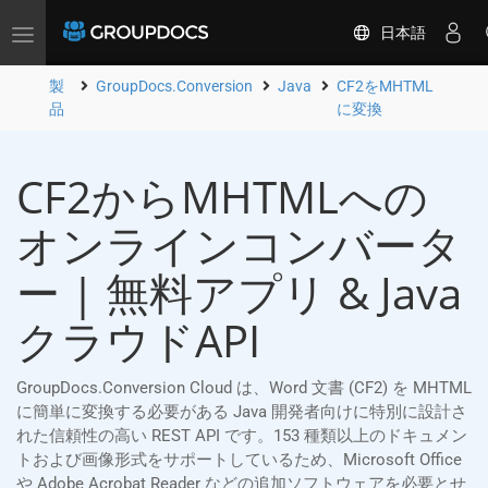
日本語
Toggle
navigation
製
GroupDocs.Conversion
Java
CF2をMHTML
品
に変換
CF2からMHTMLへの
オンラインコンバータ
ー | 無料アプリ & Java
クラウドAPI
GroupDocs.Conversion Cloud は、Word 文書 (CF2) を MHTML
に簡単に変換する必要がある Java 開発者向けに特別に設計さ
れた信頼性の高い REST API です。153 種類以上のドキュメン
トおよび画像形式をサポートしているため、Microsoft Office
や Adobe Acrobat Reader などの追加ソフトウェアを必要とせ