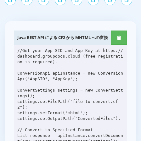
Java REST API による CF2 から MHTML への変換
//Get your App SID and App Key at https://
dashboard.groupdocs.cloud (free registrati
on is required).
ConversionApi apiInstance = new Conversion
Api("AppSID", "AppKey");
ConvertSettings settings = new ConvertSett
ings();
settings.setFilePath("file-to-convert.cf
2");
settings.setFormat("mhtml");
settings.setOutputPath("ConvertedFiles");
// Convert to Specified Format
List response = apiInstance.convertDocumen