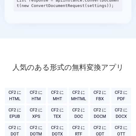
List response = apiInstance.ConvertDocumen
人気のある形式の無料変換アプリ
CF2 に
CF2 に
CF2 に
CF2 に
CF2 に
CF2 に
HTML
HTM
MHT
MHTML
FBX
PDF
CF2 に
CF2 に
CF2 に
CF2 に
CF2 に
CF2 に
EPUB
XPS
TEX
DOC
DOCM
DOCX
CF2 に
CF2 に
CF2 に
CF2 に
CF2 に
CF2 に
DOT
DOTM
DOTX
RTF
ODT
OTT