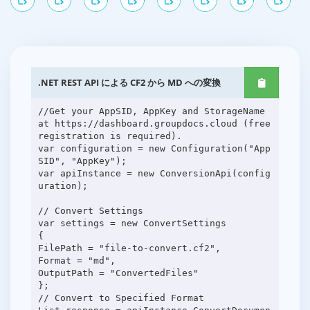
.NET REST API による CF2 から MD への変換
//Get your AppSID, AppKey and StorageName
at https://dashboard.groupdocs.cloud (free
registration is required).
var configuration = new Configuration("App
SID", "AppKey");
var apiInstance = new ConversionApi(config
uration);
// Convert Settings
var settings = new ConvertSettings
{
FilePath = "file-to-convert.cf2",
Format = "md",
OutputPath = "ConvertedFiles"
};
// Convert to Specified Format