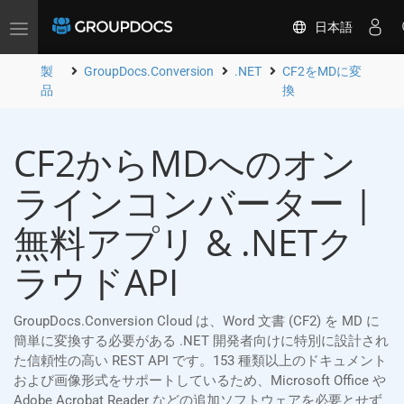
日本語
Toggle
navigation
製
GroupDocs.Conversion
.NET
CF2をMDに変
品
換
CF2からMDへのオン
ラインコンバーター |
無料アプリ & .NETク
ラウドAPI
GroupDocs.Conversion Cloud は、Word 文書 (CF2) を MD に
簡単に変換する必要がある .NET 開発者向けに特別に設計され
た信頼性の高い REST API です。153 種類以上のドキュメント
および画像形式をサポートしているため、Microsoft Office や
Adobe Acrobat Reader などの追加ソフトウェアを必要とせず