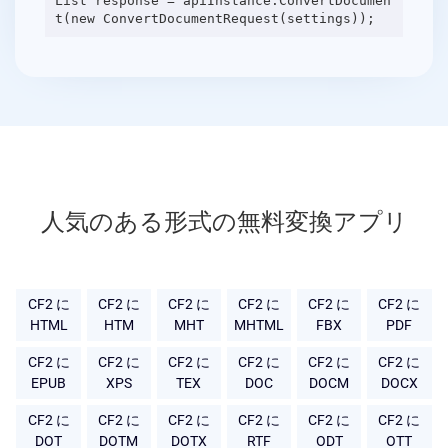
List response = apiInstance.ConvertDocumen
人気のある形式の無料変換アプリ
CF2 に
CF2 に
CF2 に
CF2 に
CF2 に
CF2 に
HTML
HTM
MHT
MHTML
FBX
PDF
CF2 に
CF2 に
CF2 に
CF2 に
CF2 に
CF2 に
EPUB
XPS
TEX
DOC
DOCM
DOCX
CF2 に
CF2 に
CF2 に
CF2 に
CF2 に
CF2 に
DOT
DOTM
DOTX
RTF
ODT
OTT