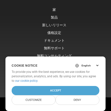
家
製品
新しいリリース
価格設定
ドキュメント
無料サポート
無料コンサルティング
ブログ
COOKIE NOTICE
ウェブサイト
To provide you with the best experience, we use cookies for
personalization, analytics, and ads. By using our site, you agree
約
to
our cookie policy
.
ACCEPT
CUSTOMIZE
DENY
© Aspose Pty Ltd 2001-2026. 全著作権所有.
プライバシーポリシー
利用規約
お問い合わせ