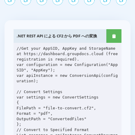
.NET REST API による CF2 から PDF への変換
//Get your AppSID, AppKey and StorageName
at https://dashboard.groupdocs.cloud (free
registration is required).
var configuration = new Configuration("App
SID", "AppKey");
var apiInstance = new ConversionApi(config
uration);
// Convert Settings
var settings = new ConvertSettings
{
FilePath = "file-to-convert.cf2",
Format = "pdf",
OutputPath = "ConvertedFiles"
};
// Convert to Specified Format