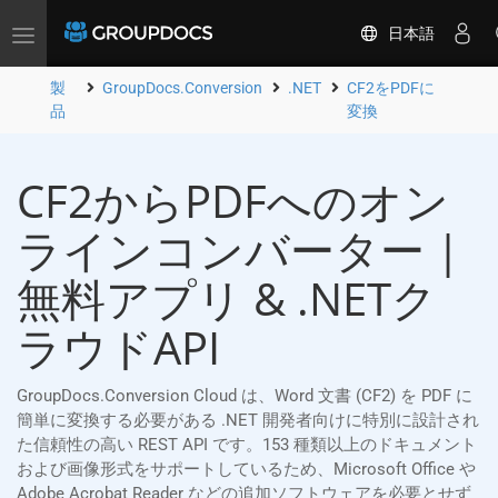
日本語
Toggle
navigation
製
GroupDocs.Conversion
.NET
CF2をPDFに
品
変換
CF2からPDFへのオン
ラインコンバーター |
無料アプリ & .NETク
ラウドAPI
GroupDocs.Conversion Cloud は、Word 文書 (CF2) を PDF に
簡単に変換する必要がある .NET 開発者向けに特別に設計され
た信頼性の高い REST API です。153 種類以上のドキュメント
および画像形式をサポートしているため、Microsoft Office や
Adobe Acrobat Reader などの追加ソフトウェアを必要とせず