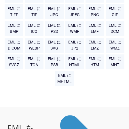
EML に
EML に
EML に
EML に
EML に
EML に
TIFF
TIF
JPG
JPEG
PNG
GIF
EML に
EML に
EML に
EML に
EML に
EML に
BMP
ICO
PSD
WMF
EMF
DCM
EML に
EML に
EML に
EML に
EML に
EML に
DICOM
WEBP
SVG
JP2
EMZ
WMZ
EML に
EML に
EML に
EML に
EML に
EML に
SVGZ
TGA
PSB
HTML
HTM
MHT
EML に
MHTML
EML を