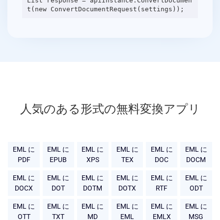
List response = apiInstance.ConvertDocumen
人気のある形式の無料変換アプリ
EML に
EML に
EML に
EML に
EML に
EML に
PDF
EPUB
XPS
TEX
DOC
DOCM
EML に
EML に
EML に
EML に
EML に
EML に
DOCX
DOT
DOTM
DOTX
RTF
ODT
EML に
EML に
EML に
EML に
EML に
EML に
OTT
TXT
MD
EML
EMLX
MSG