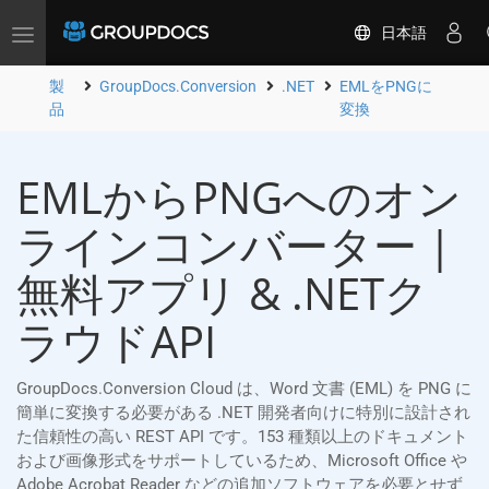
日本語
Toggle
navigation
製
GroupDocs.Conversion
.NET
EMLをPNGに
品
変換
EMLからPNGへのオン
ラインコンバーター |
無料アプリ & .NETク
ラウドAPI
GroupDocs.Conversion Cloud は、Word 文書 (EML) を PNG に
簡単に変換する必要がある .NET 開発者向けに特別に設計され
た信頼性の高い REST API です。153 種類以上のドキュメント
および画像形式をサポートしているため、Microsoft Office や
Adobe Acrobat Reader などの追加ソフトウェアを必要とせず