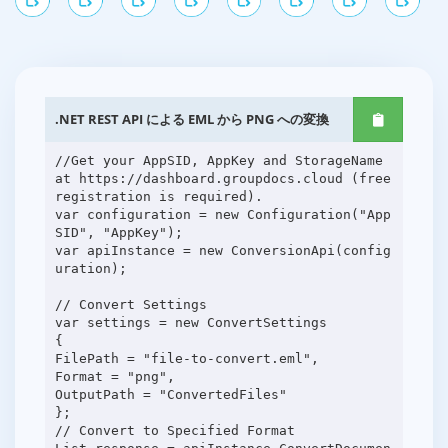
.NET REST API による EML から PNG への変換
//Get your AppSID, AppKey and StorageName
at https://dashboard.groupdocs.cloud (free
registration is required).
var configuration = new Configuration("App
SID", "AppKey");
var apiInstance = new ConversionApi(config
uration);
// Convert Settings
var settings = new ConvertSettings
{
FilePath = "file-to-convert.eml",
Format = "png",
OutputPath = "ConvertedFiles"
};
// Convert to Specified Format