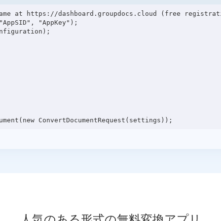
ame at https://dashboard.groupdocs.cloud (free registrati
"AppSID", "AppKey");

figuration);

人気のある形式の無料変換アプリ