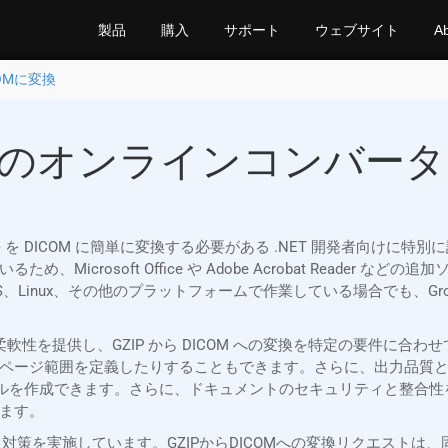
製品
購入
サポート
ウェブサイト
A
COMに変換
Mへのオンラインコンバーター
 文書 (GZIP) を DICOM に簡単に変換する必要がある .NET 開発者向けに
icrosoft Office や Adobe Acrobat Reader
Linux、その他のプラットフォームで作業している場合でも、GroupDoc
API は比類のない柔軟性を提供し、GZIP から DICOM への変換を特定
ページ範囲を定義したりすることもできます。さらに、出力品質
ァイルを作成できます。さらに、ドキュメントのセキュリティと整合性を
ます。
格なセキュリティ対策を実施しています。GZIPからDICOMへの変換リクエ