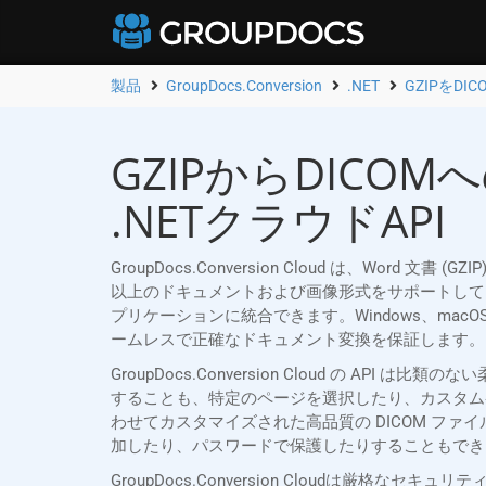
製品
GroupDocs.Conversion
.NET
GZIPをDI
GZIPからDICO
.NETクラウドAPI
GroupDocs.Conversion Cloud は、Word
以上のドキュメントおよび画像形式をサポートしているため、M
プリケーションに統合できます。Windows、macOS、
ームレスで正確なドキュメント変換を保証します。
GroupDocs.Conversion Cloud の 
することも、特定のページを選択したり、カスタム
わせてカスタマイズされた高品質の DICOM フ
加したり、パスワードで保護したりすることもでき
GroupDocs.Conversion Cloudは厳