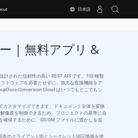
日本語
bout
 | 無料アプリ &
特別に設計された信頼性の高い REST API です。153 種類
 などの追加ソフトウェアを必要とせずに、強力な変換機能をア
s.Conversion Cloud はいつでもどこでもシ
の要件に合わせてカスタマイズできます。ドキュメント全体を変換
と解像度を制御できるため、プロジェクトの基準に合
確保するために、DICOM ファイルに透かしを追
ストは、固有のクライアントIDとシークレット認証情報を使