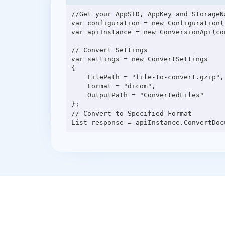
//Get your AppSID, AppKey and StorageN
var configuration = new Configuration(
var apiInstance = new ConversionApi(con
// Convert Settings

var settings = new ConvertSettings

{

    FilePath = "file-to-convert.gzip",

    Format = "dicom",

    OutputPath = "ConvertedFiles"

};

// Convert to Specified Format
