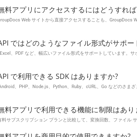
on Cloud 無料アプリにアクセスするにはどうす
プリには、GroupDocs Web サイトから直接アクセスすることも、Group
n Cloud API ではどのようなファイル形式が
I は、Word、Excel、PDF など、幅広いファイル形式をサポートし
loud API で利用できる SDK はありますか?
T、Java、Android、PHP、Node.js、Python、Ruby、cURL、G
n Cloud 無料アプリで利用できる機能に制限はあ
 無料アプリでは、有料サブスクリプション プランと比較して、変換回数、フ
 Cloud 無料アプリを商用目的で使用できますか?