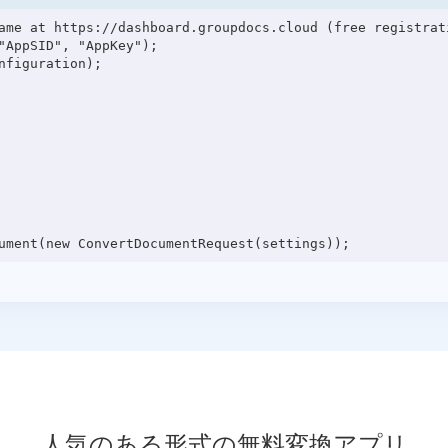
ame at https://dashboard.groupdocs.cloud (free registrati
"AppSID", "AppKey");

figuration);

人気のある形式の無料変換アプリ