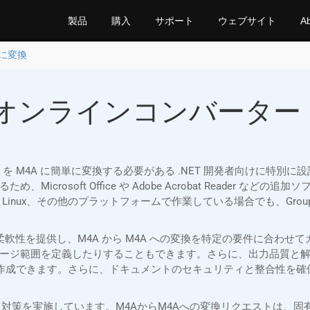
製品
購入
サポート
ウェブサイト
A
Aに変換
オンラインコンバーター |
 文書 (M4A) を M4A に簡単に変換する必要がある .NET 開発者向けに特
crosoft Office や Adobe Acrobat Reader 
inux、その他のプラットフォームで作業している場合でも、GroupDocs
API は比類のない柔軟性を提供し、M4A から M4A への変換を特定の要
ージ範囲を定義したりすることもできます。さらに、出力品質と
を作成できます。さらに、ドキュメントのセキュリティと整合性を確
厳格なセキュリティ対策を実施しています。M4AからM4Aへの変換リクエス