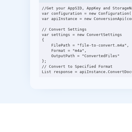
//Get your AppSID, AppKey and StorageN
var configuration = new Configuration(
var apiInstance = new ConversionApi(con
// Convert Settings

var settings = new ConvertSettings

{

    FilePath = "file-to-convert.m4a",

    Format = "m4a",

    OutputPath = "ConvertedFiles"

};

// Convert to Specified Format
