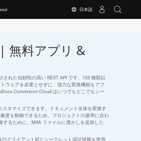
日本語
bout
 無料アプリ &
別に設計された信頼性の高い REST API です。153 種類以
などの追加ソフトウェアを必要とせずに、強力な変換機能をアプ
.Conversion Cloud はいつでもどこでもシー
件に合わせてカスタマイズできます。ドキュメント全体を変換す
解像度を制御できるため、プロジェクトの基準に合わ
保するために、M4A ファイルに透かしを追加した
トは、固有のクライアントIDとシークレット認証情報を使用