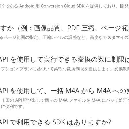
d SDK である Android 用 Conversion Cloud SDK を提供し
すか（例：画像品質、PDF 圧縮、ページ
変換するページ範囲の指定、圧縮レベルの調整など、高度なカスタマイ
n Cloud API を使用して実行できる変換の数に
PI は、サブスクリプション プランに基づいて柔軟な変換制限を提供します。変
 Cloud API を使用して、一括 M4A から M
ud API では、1 回の API 呼び出しで個々の M4A ファイルを M4
常に便利です。
loud API で利用できる SDK はありますか?