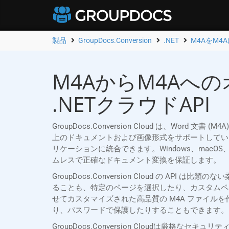
製品
GroupDocs.Conversion
.NET
M4AをM4
M4AからM4Aへの
.NETクラウドAPI
GroupDocs.Conversion Cloud は、Word
上のドキュメントおよび画像形式をサポートしているため、Mi
リケーションに統合できます。Windows、macOS、L
ムレスで正確なドキュメント変換を保証します。
GroupDocs.Conversion Cloud の 
ることも、特定のページを選択したり、カスタムペ
せてカスタマイズされた高品質の M4A ファイル
り、パスワードで保護したりすることもできます。
GroupDocs.Conversion Cloudは