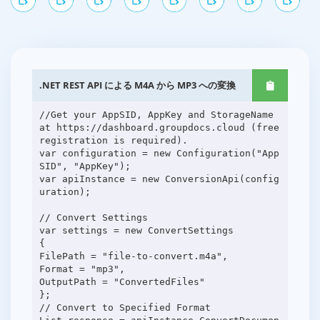
.NET REST API による M4A から MP3 への変換
//Get your AppSID, AppKey and StorageName
at https://dashboard.groupdocs.cloud (free
registration is required).
var configuration = new Configuration("App
SID", "AppKey");
var apiInstance = new ConversionApi(config
uration);
// Convert Settings
var settings = new ConvertSettings
{
FilePath = "file-to-convert.m4a",
Format = "mp3",
OutputPath = "ConvertedFiles"
};
// Convert to Specified Format