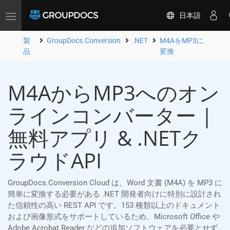
日本語
Toggle
navigation
製
GroupDocs.Conversion
.NET
M4AをMP3に
品
変換
M4AからMP3へのオン
ラインコンバーター |
無料アプリ & .NETク
ラウドAPI
GroupDocs.Conversion Cloud は、Word 文書 (M4A) を MP3 に
簡単に変換する必要がある .NET 開発者向けに特別に設計され
た信頼性の高い REST API です。153 種類以上のドキュメント
および画像形式をサポートしているため、Microsoft Office や
Adobe Acrobat Reader などの追加ソフトウェアを必要とせず