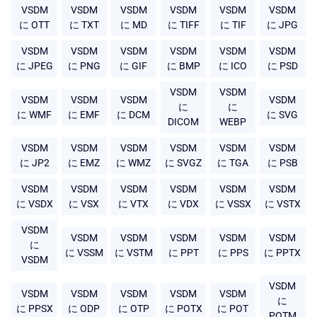
VSDM
VSDM
VSDM
VSDM
VSDM
VSDM
に OTT
に TXT
に MD
に TIFF
に TIF
に JPG
VSDM
VSDM
VSDM
VSDM
VSDM
VSDM
に JPEG
に PNG
に GIF
に BMP
に ICO
に PSD
VSDM
VSDM
VSDM
VSDM
VSDM
VSDM
に
に
に WMF
に EMF
に DCM
に SVG
DICOM
WEBP
VSDM
VSDM
VSDM
VSDM
VSDM
VSDM
に JP2
に EMZ
に WMZ
に SVGZ
に TGA
に PSB
VSDM
VSDM
VSDM
VSDM
VSDM
VSDM
に VSDX
に VSX
に VTX
に VDX
に VSSX
に VSTX
VSDM
VSDM
VSDM
VSDM
VSDM
VSDM
に
に VSSM
に VSTM
に PPT
に PPS
に PPTX
VSDM
VSDM
VSDM
VSDM
VSDM
VSDM
VSDM
に
に PPSX
に ODP
に OTP
に POTX
に POT
POTM