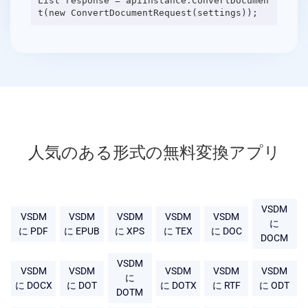
List response = apiInstance.ConvertDocumen
人気のある形式の無料変換アプリ
VSDM
VSDM
VSDM
VSDM
VSDM
VSDM
に
に PDF
に EPUB
に XPS
に TEX
に DOC
DOCM
VSDM
VSDM
VSDM
VSDM
VSDM
VSDM
に
に DOCX
に DOT
に DOTX
に RTF
に ODT
DOTM