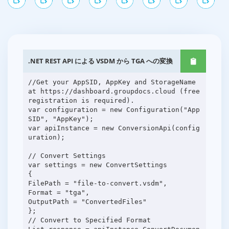
.NET REST API による VSDM から TGA への変換
//Get your AppSID, AppKey and StorageName
at https://dashboard.groupdocs.cloud (free
registration is required).
var configuration = new Configuration("App
SID", "AppKey");
var apiInstance = new ConversionApi(config
uration);
// Convert Settings
var settings = new ConvertSettings
{
FilePath = "file-to-convert.vsdm",
Format = "tga",
OutputPath = "ConvertedFiles"
};
// Convert to Specified Format