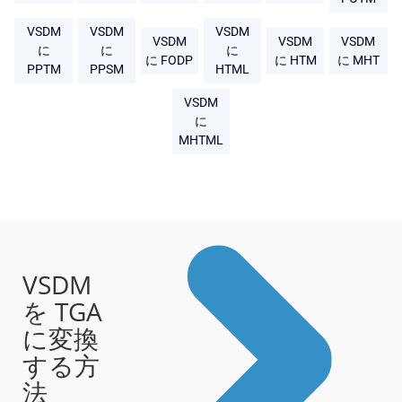
VSDM
VSDM
VSDM
VSDM
VSDM
VSDM
に
に
に
に FODP
に HTM
に MHT
PPTM
PPSM
HTML
VSDM
に
MHTML
VSDM
を TGA
に変換
する方
法