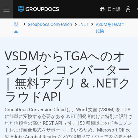
日本語
Toggle
navigation
製
GroupDocs.Conversion
.NET
VSDMをTGAに
品
変換
VSDMからTGAへのオ
ンラインコンバーター
| 無料アプリ & .NETク
ラウドAPI
GroupDocs.Conversion Cloud は、Word 文書 (VSDM) を TGA
に簡単に変換する必要がある .NET 開発者向けに特別に設計さ
れた信頼性の高い REST API です。153 種類以上のドキュメン
トおよび画像形式をサポートしているため、Microsoft Office
や Adobe Acrobat Reader などの追加ソフトウェアを必要とせ