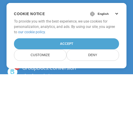
GroupDocs.Conversion
COOKIE NOTICE
Cloud SDK ために Ruby
To provide you with the best experience, we use cookies for
personalization, analytics, and ads. By using our site, you agree
to
our cookie policy
.
GroupDocs.Conversion
ACCEPT
Cloud SDK ために Go
CUSTOMIZE
DENY
GroupDocs.Conversion
Cloud SDK ために Java