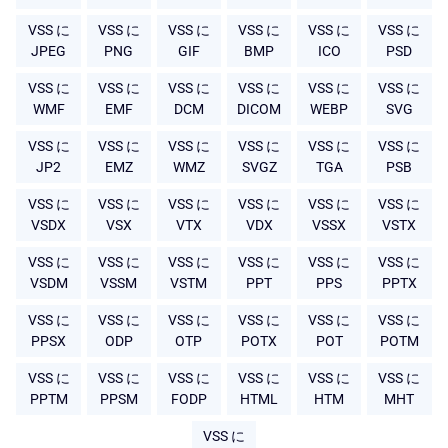
VSS に
VSS に
VSS に
VSS に
VSS に
VSS に
JPEG
PNG
GIF
BMP
ICO
PSD
VSS に
VSS に
VSS に
VSS に
VSS に
VSS に
WMF
EMF
DCM
DICOM
WEBP
SVG
VSS に
VSS に
VSS に
VSS に
VSS に
VSS に
JP2
EMZ
WMZ
SVGZ
TGA
PSB
VSS に
VSS に
VSS に
VSS に
VSS に
VSS に
VSDX
VSX
VTX
VDX
VSSX
VSTX
VSS に
VSS に
VSS に
VSS に
VSS に
VSS に
VSDM
VSSM
VSTM
PPT
PPS
PPTX
VSS に
VSS に
VSS に
VSS に
VSS に
VSS に
PPSX
ODP
OTP
POTX
POT
POTM
VSS に
VSS に
VSS に
VSS に
VSS に
VSS に
PPTM
PPSM
FODP
HTML
HTM
MHT
VSS に