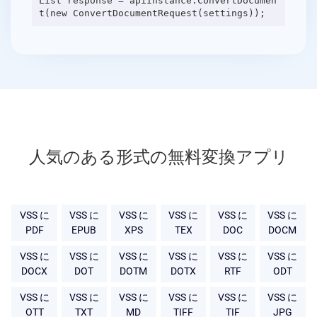
List response = apiInstance.ConvertDocumen
人気のある形式の無料変換アプリ
VSS に
VSS に
VSS に
VSS に
VSS に
VSS に
PDF
EPUB
XPS
TEX
DOC
DOCM
VSS に
VSS に
VSS に
VSS に
VSS に
VSS に
DOCX
DOT
DOTM
DOTX
RTF
ODT
VSS に
VSS に
VSS に
VSS に
VSS に
VSS に
OTT
TXT
MD
TIFF
TIF
JPG