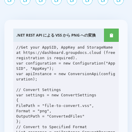
.NET REST API による VSS から PNG への変換
//Get your AppSID, AppKey and StorageName
at https://dashboard.groupdocs.cloud (free
registration is required).
var configuration = new Configuration("App
SID", "AppKey");
var apiInstance = new ConversionApi(config
uration);
// Convert Settings
var settings = new ConvertSettings
{
FilePath = "file-to-convert.vss",
Format = "png",
OutputPath = "ConvertedFiles"
};
// Convert to Specified Format