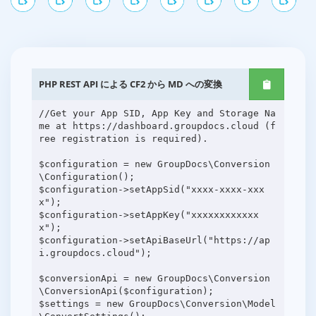
PHP REST API による CF2 から MD への変換
//Get your App SID, App Key and Storage Na
me at https://dashboard.groupdocs.cloud (f
ree registration is required).
$configuration = new GroupDocs\Conversion
\Configuration();
$configuration->setAppSid("xxxx-xxxx-xxx
x");
$configuration->setAppKey("xxxxxxxxxxxx
x");
$configuration->setApiBaseUrl("https://ap
i.groupdocs.cloud");
$conversionApi = new GroupDocs\Conversion
\ConversionApi($configuration);
$settings = new GroupDocs\Conversion\Model