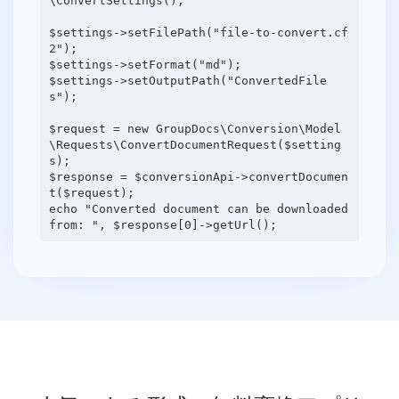
\ConvertSettings();
$settings->setFilePath("file-to-convert.cf
2");
$settings->setFormat("md");
$settings->setOutputPath("ConvertedFile
s");
$request = new GroupDocs\Conversion\Model
\Requests\ConvertDocumentRequest($setting
s);
$response = $conversionApi->convertDocumen
t($request);
echo "Converted document can be downloaded