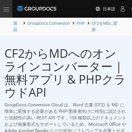
日本語
Toggle
navigation
製
GroupDocs.Conversion
PHP
CF2をMDに変
品
換
CF2からMDへのオン
ラインコンバーター |
無料アプリ & PHPクラ
ウドAPI
GroupDocs.Conversion Cloud は、Word 文書 (CF2) を MD に
簡単に変換する必要がある PHP 開発者向けに特別に設計され
た信頼性の高い REST API です。153 種類以上のドキュメント
および画像形式をサポートしているため、Microsoft Office や
Adobe Acrobat Reader などの追加ソフトウェアを必要とせず