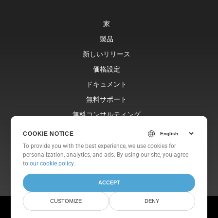
家
製品
新しいリリース
価格設定
ドキュメント
無料サポート
無料コンサルティング
ブログ
COOKIE NOTICE
ウェブサイト
To provide you with the best experience, we use cookies for
personalization, analytics, and ads. By using our site, you agree
約
to
our cookie policy
.
ACCEPT
CUSTOMIZE
DENY
© Aspose Pty Ltd 2001-2026. 全著作権所有.