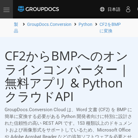
日本語
Toggle
navigation
製
GroupDocs.Conversion
Python
CF2をBMP
品
に変換
CF2からBMPへのオン
ラインコンバーター |
無料アプリ & Python
クラウドAPI
GroupDocs.Conversion Cloud は、Word 文書 (CF2) を BMP に
簡単に変換する必要がある Python 開発者向けに特別に設計さ
れた信頼性の高い REST API です。153 種類以上のドキュメン
トおよび画像形式をサポートしているため、Microsoft Office
や Adobe Acrobat Reader などの追加ソフトウェアを必要とせ