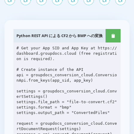
Python REST API による CF2 から BMP への変換
# Get your App SID and App Key at https://
dashboard.groupdocs.cloud (free registrati
on is required).
# Create instance of the API
api = groupdocs_conversion_cloud.Conversio
nApi.from_keys(app_sid, app_key)
settings = groupdocs_conversion_cloud.Conv
ertSettings()
settings.file_path = "file-to-convert.cf2"
settings.format = "bmp"
settings.output_path = "ConvertedFiles"
request = groupdocs_conversion_cloud.Conve
rtDocumentRequest(settings)