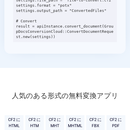
settings.file_path = "file-to-convert.cf2"
settings.format = "potx"
settings.output_path = "ConvertedFiles"
# Convert
result = apiInstance.convert_document(Grou
pDocsConversionCloud::ConvertDocumentReque
人気のある形式の無料変換アプリ
CF2 に
CF2 に
CF2 に
CF2 に
CF2 に
CF2 に
HTML
HTM
MHT
MHTML
FBX
PDF