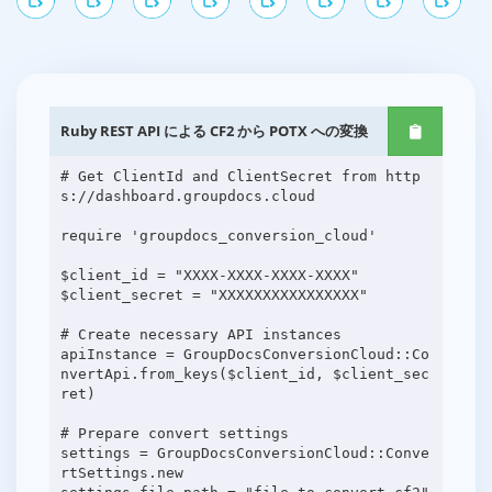
Ruby REST API による CF2 から POTX への変換
# Get ClientId and ClientSecret from http
s://dashboard.groupdocs.cloud
require 'groupdocs_conversion_cloud'
$client_id = "XXXX-XXXX-XXXX-XXXX"
$client_secret = "XXXXXXXXXXXXXXXX"
# Create necessary API instances
apiInstance = GroupDocsConversionCloud::Co
nvertApi.from_keys($client_id, $client_sec
ret)
# Prepare convert settings
settings = GroupDocsConversionCloud::Conve
rtSettings.new