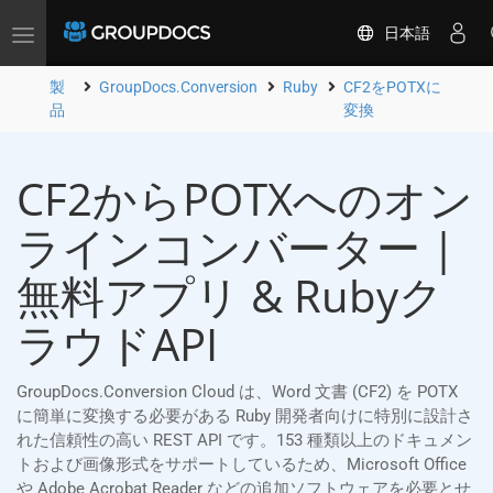
日本語
Toggle
navigation
製
GroupDocs.Conversion
Ruby
CF2をPOTXに
品
変換
CF2からPOTXへのオン
ラインコンバーター |
無料アプリ & Rubyク
ラウドAPI
GroupDocs.Conversion Cloud は、Word 文書 (CF2) を POTX
に簡単に変換する必要がある Ruby 開発者向けに特別に設計さ
れた信頼性の高い REST API です。153 種類以上のドキュメン
トおよび画像形式をサポートしているため、Microsoft Office
や Adobe Acrobat Reader などの追加ソフトウェアを必要とせ