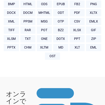
BMP
HTML
ODS
EPUB
FB2
PNG
DOCX
DOCM
MHTML
ODT
PDF
XLTX
XML
PPSM
MSG
OTP
CSV
EMLX
TIFF
RAR
POT
BZ2
XLSX
GIF
XLSM
TXT
ONE
DOTX
PPT
ZIP
PPTX
CHM
XLTM
MD
XLT
EML
OST
オンラ
インで