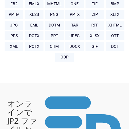
FB2
EMLX
MHTML
ONE
TIF
BMP
PPTM
XLSB
PNG
PPTX
ZIP
XLTX
JPG
EML
DOTM
TAR
RTF
XHTML
PPS
DOTX
PPT
JPEG
XLSX
OTT
XML
POTX
CHM
DOCX
GIF
DOT
ODP
オンラ
インで
JP2 ファ