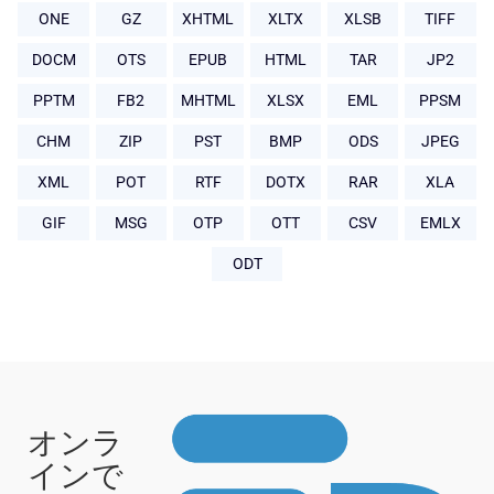
ONE
GZ
XHTML
XLTX
XLSB
TIFF
DOCM
OTS
EPUB
HTML
TAR
JP2
PPTM
FB2
MHTML
XLSX
EML
PPSM
CHM
ZIP
PST
BMP
ODS
JPEG
XML
POT
RTF
DOTX
RAR
XLA
GIF
MSG
OTP
OTT
CSV
EMLX
ODT
オンラ
インで