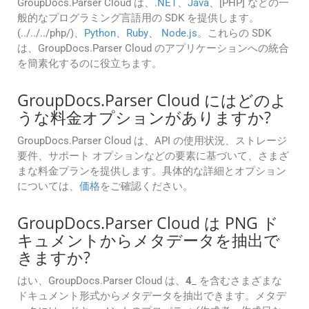
GroupDocs.Parser Cloud は、
.NET
、
Java
、[PHP] などの一
般的なプログラミング言語用の SDK を提供します。
(../../../php/)、
Python
、
Ruby
、
Node.js
。これらの SDK
は、GroupDocs.Parser Cloud のアプリケーションへの統合
を簡素化するのに役立ちます。
GroupDocs.Parser Cloud にはどのよ
うな料金オプションがありますか?
GroupDocs.Parser Cloud は、API の使用状況、ストレージ
要件、サポート オプションなどの要素に基づいて、さまざ
まな料金プランを提供します。具体的な詳細とオプション
については、
価格
をご確認ください。
GroupDocs.Parser Cloud は PNG ド
キュメントからメタデータを抽出で
きますか?
はい、GroupDocs.Parser Cloud は、
4
_ を含むさまざまな
ドキュメント形式からメタデータを抽出できます。メタデ